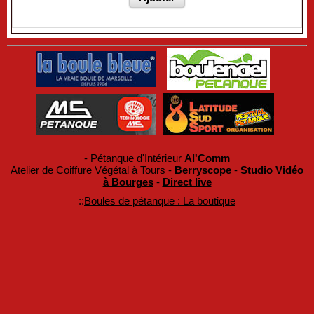
-
Pétanque d'Intérieur
Al'Comm
Atelier de Coiffure Végétal à Tours
-
Berryscope
-
Studio Vidéo
à Bourges
-
Direct live
::
Boules de pétanque : La boutique