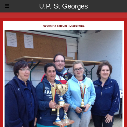
U.P. St Georges
Revenir à l'album
|
Diaporama