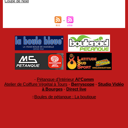
Coupe de Noël
-
Pétanque d'Intérieur
Al'Comm
Atelier de Coiffure Végétal à Tours
-
Berryscope
-
Studio Vidéo
à Bourges
-
Direct live
::
Boules de pétanque : La boutique