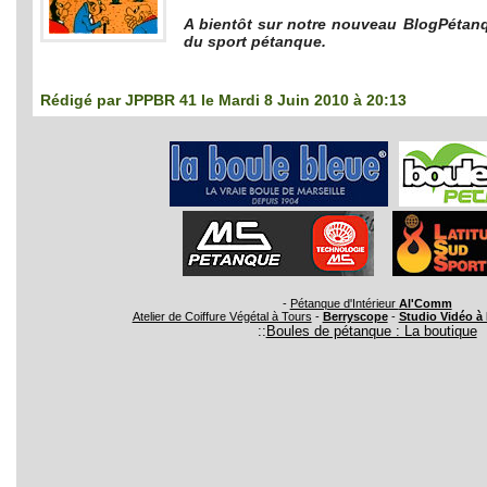
A bientôt sur notre nouveau BlogPétanqu
du sport pétanque.
Rédigé par
JPPBR 41
le Mardi 8 Juin 2010 à 20:13
-
Pétanque d'Intérieur
Al'Comm
Atelier de Coiffure Végétal à Tours
-
Berryscope
-
Studio Vidéo à
::
Boules de pétanque : La boutique