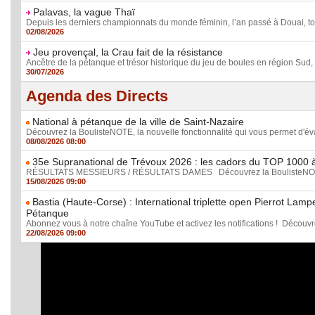
Palavas, la vague Thaï
Depuis les derniers championnats du monde féminin, l’an passé à Douai, tous
02/08/2026
Jeu provençal, la Crau fait de la résistance
Ancêtre de la pétanque et trésor historique du jeu de boules en région Sud, l
30/07/2026
Agenda des Directs
National à pétanque de la ville de Saint-Nazaire
Découvrez la BoulisteNOTE, la nouvelle fonctionnalité qui vous permet d'éva
08/08/2026 08:00
35e Supranational de Trévoux 2026 : les cadors du TOP 1000 à l
RÉSULTATS MESSIEURS / RÉSULTATS DAMES Découvrez la BoulisteNOTE, la
15/08/2026 09:00
Bastia (Haute-Corse) : International triplette open Pierrot Lam
Pétanque
Abonnez vous à notre chaîne YouTube et activez les notifications ! Découvre
22/08/2026 09:00