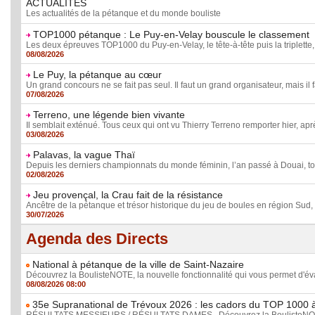
ACTUALITÉS
Les actualités de la pétanque et du monde bouliste
TOP1000 pétanque : Le Puy-en-Velay bouscule le classement
Les deux épreuves TOP1000 du Puy-en-Velay, le tête-à-tête puis la triplette, o
08/08/2026
Le Puy, la pétanque au cœur
Un grand concours ne se fait pas seul. Il faut un grand organisateur, mais il f
07/08/2026
Terreno, une légende bien vivante
Il semblait exténué. Tous ceux qui ont vu Thierry Terreno remporter hier, aprè
03/08/2026
Palavas, la vague Thaï
Depuis les derniers championnats du monde féminin, l’an passé à Douai, tous
02/08/2026
Jeu provençal, la Crau fait de la résistance
Ancêtre de la pétanque et trésor historique du jeu de boules en région Sud, l
30/07/2026
Agenda des Directs
National à pétanque de la ville de Saint-Nazaire
Découvrez la BoulisteNOTE, la nouvelle fonctionnalité qui vous permet d'éva
08/08/2026 08:00
35e Supranational de Trévoux 2026 : les cadors du TOP 1000 à l