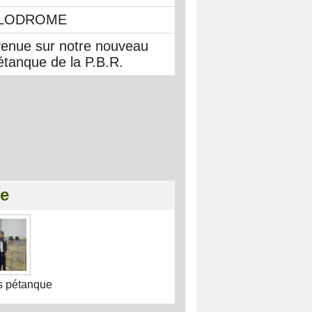
LODROME
venue sur notre nouveau
étanque de la P.B.R.
ie
s pétanque