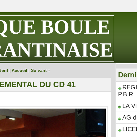
QUE BOULE
ANTINAISE
dent
|
Accueil
|
Suivant »
Derni
EMENTAL DU CD 41
REG
P.B.R.
LA V
AG d
LICE