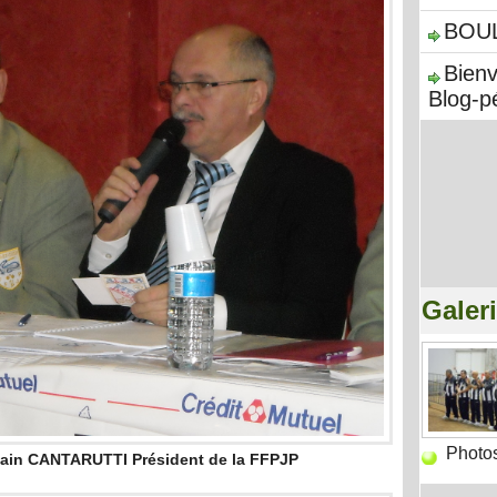
BOU
Bien
Blog-p
Galer
Photo
Alain CANTARUTTI Président de la FFPJP