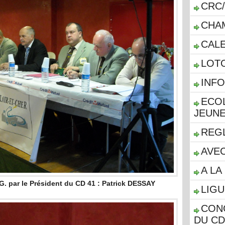
CRC/
CHA
CALE
LOT
INF
ECOL
JEUN
REG
AVEC
A LA 
.G. par le Président du CD 41 : Patrick DESSAY
LIGU
CON
DU CD