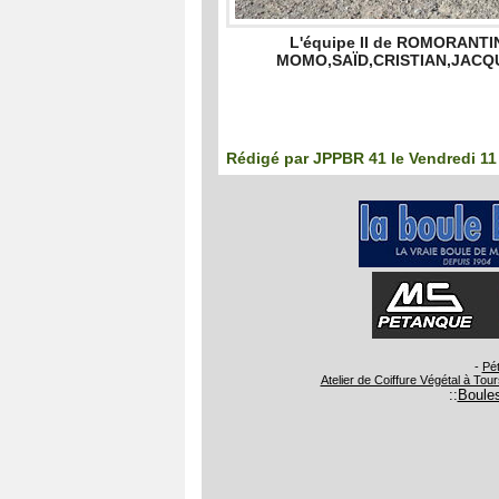
L'équipe II de ROMORANTIN 
MOMO,SAÏD,CRISTIAN,JACQUE
Rédigé par
JPPBR 41
le Vendredi 11 
-
Pét
Atelier de Coiffure Végétal à Tour
::
Boules