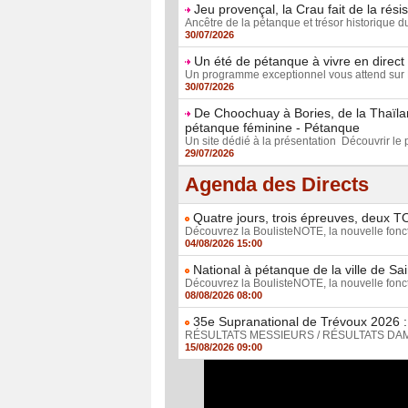
Jeu provençal, la Crau fait de la rési
Ancêtre de la pétanque et trésor historique d
30/07/2026
Un été de pétanque à vivre en direct
Un programme exceptionnel vous attend sur 
30/07/2026
De Choochuay à Bories, de la Thaïlan
pétanque féminine - Pétanque
Un site dédié à la présentation Découvrir le pl
29/07/2026
Agenda des Directs
Quatre jours, trois épreuves, deux T
Découvrez la BoulisteNOTE, la nouvelle foncti
04/08/2026 15:00
National à pétanque de la ville de Sa
Découvrez la BoulisteNOTE, la nouvelle foncti
08/08/2026 08:00
35e Supranational de Trévoux 2026 : 
RÉSULTATS MESSIEURS / RÉSULTATS DAMES D
15/08/2026 09:00