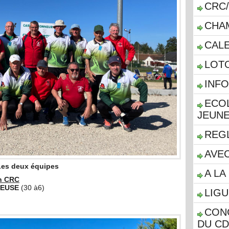
CRC/
CHA
CALE
LOT
INF
ECOL
JEUN
REG
AVEC
Les deux équipes
A LA 
n CRC
REUSE
(30 à6)
LIGU
CON
DU CD