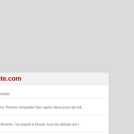
ute.com
uliste
ry Terreno remporter hier, après deux jours de lutt...
minin, l’an passé à Douai, tous les débats sur l...