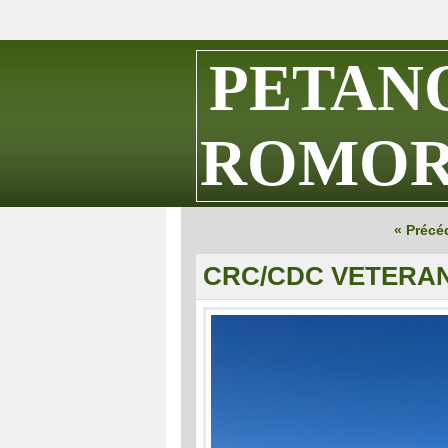
PETAN
ROMOR
« Précé
CRC/CDC VETERAN