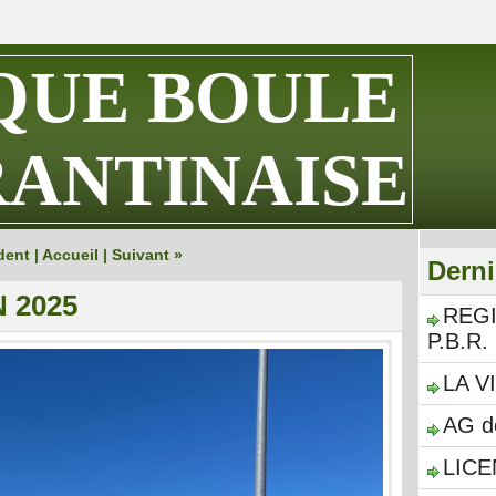
QUE BOULE
ANTINAISE
dent
|
Accueil
|
Suivant »
Derni
 2025
REG
P.B.R.
LA V
AG d
LICE