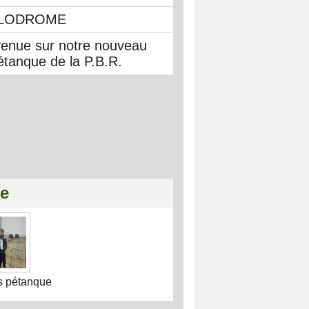
LODROME
venue sur notre nouveau
étanque de la P.B.R.
ie
s pétanque