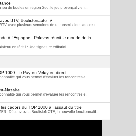
stance
u jeu de boules en région Sud, le jeu provençal vien...
 avec BTV, BoulistenauteTV !
BTV, avec plusieurs semaines de retransmissions au cœu...
de à l'Espagne : Palavas réunit le monde de la
ateau en récit ! *Une signature éditorial...
OP 1000 : le Puy-en-Velay en direct
onnalité qui vous permet d'évaluer les rencontres e...
int-Nazaire
onnalité qui vous permet d'évaluer les rencontres e...
les cadors du TOP 1000 à l’assaut du titre
écouvrez la BoulisteNOTE, la nouvelle fonctionnalit...