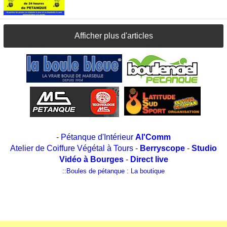
Afficher plus d'articles
-
Pétanque d'Intérieur
Al'Comm
Atelier de Coiffure Végétal à Tours
-
Berryscope
-
Studio
Vidéo à Bourges
-
Direct live
::
Boules de pétanque : La boutique