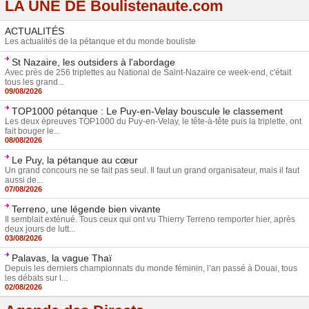
LA UNE DE Boulistenaute.com
ACTUALITÉS
Les actualités de la pétanque et du monde bouliste
St Nazaire, les outsiders à l'abordage
Avec près de 256 triplettes au National de Saint-Nazaire ce week-end, c'était
tous les grand...
09/08/2026
TOP1000 pétanque : Le Puy-en-Velay bouscule le classement
Les deux épreuves TOP1000 du Puy-en-Velay, le tête-à-tête puis la triplette, ont
fait bouger le...
08/08/2026
Le Puy, la pétanque au cœur
Un grand concours ne se fait pas seul. Il faut un grand organisateur, mais il faut
aussi de...
07/08/2026
Terreno, une légende bien vivante
Il semblait exténué. Tous ceux qui ont vu Thierry Terreno remporter hier, après
deux jours de lutt...
03/08/2026
Palavas, la vague Thaï
Depuis les derniers championnats du monde féminin, l’an passé à Douai, tous
les débats sur l...
02/08/2026