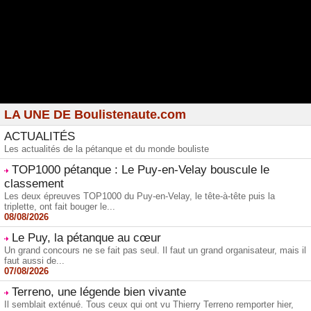
LA UNE DE Boulistenaute.com
ACTUALITÉS
Les actualités de la pétanque et du monde bouliste
TOP1000 pétanque : Le Puy-en-Velay bouscule le
classement
Les deux épreuves TOP1000 du Puy-en-Velay, le tête-à-tête puis la
triplette, ont fait bouger le...
08/08/2026
Le Puy, la pétanque au cœur
Un grand concours ne se fait pas seul. Il faut un grand organisateur, mais il
faut aussi de...
07/08/2026
Terreno, une légende bien vivante
Il semblait exténué. Tous ceux qui ont vu Thierry Terreno remporter hier,