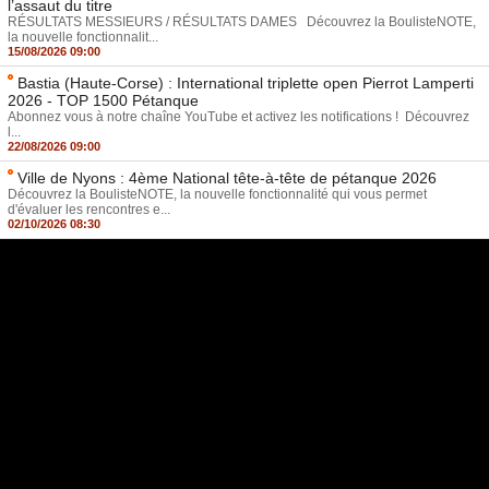
l’assaut du titre
RÉSULTATS MESSIEURS / RÉSULTATS DAMES Découvrez la BoulisteNOTE,
la nouvelle fonctionnalit...
15/08/2026 09:00
Bastia (Haute-Corse) : International triplette open Pierrot Lamperti
2026 - TOP 1500 Pétanque
Abonnez vous à notre chaîne YouTube et activez les notifications ! Découvrez
l...
22/08/2026 09:00
Ville de Nyons : 4ème National tête-à-tête de pétanque 2026
Découvrez la BoulisteNOTE, la nouvelle fonctionnalité qui vous permet
d'évaluer les rencontres e...
02/10/2026 08:30