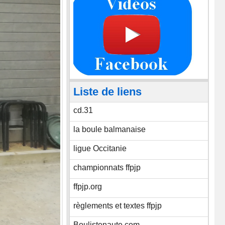
Liste de liens
cd.31
la boule balmanaise
ligue Occitanie
championnats ffpjp
ffpjp.org
règlements et textes ffpjp
Boulistenaute.com