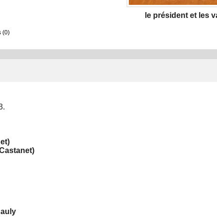
le président et les 
 (0)
3.
et)
(Castanet)
Rauly