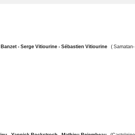
Banzet - Serge Vitiourine - Sébastien Vitiourine
( Samatan- 
lieu - Yannick Rockstroch - Mathieu Rejembeau
(Castelgine