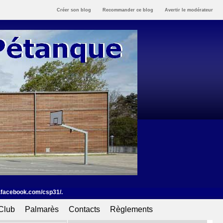
Créer son blog
Recommander ce blog
Avertir le modérateur
 www.facebook.com/csp31/.
Club
Palmarès
Contacts
Règlements