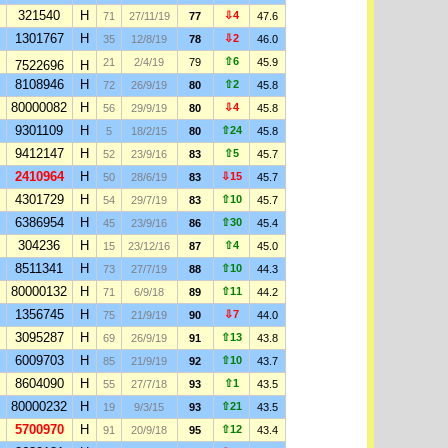
321540
H
⇩4
71
27/11/19
77
47.6
1301767
H
⇩2
35
12/8/19
78
46.0
⇧6
21
2/4/19
79
45.9
7522696
H
8108946
H
⇧2
72
26/9/19
80
45.8
80000082
H
⇩4
56
29/9/19
80
45.8
9301109
H
⇧24
5
18/2/15
80
45.8
9412147
H
⇧5
52
23/9/16
83
45.7
2410964
H
⇩15
50
28/6/19
83
45.7
4301729
H
⇧10
54
29/7/19
83
45.7
6386954
H
⇧30
45
23/9/16
86
45.4
304236
H
⇧4
15
23/12/16
87
45.0
8511341
H
⇧10
73
27/7/19
88
44.3
80000132
H
⇧11
71
6/9/18
89
44.2
1356745
H
⇩7
75
21/9/19
90
44.0
3095287
H
⇧13
69
26/9/19
91
43.8
6009703
H
⇧10
85
21/9/19
92
43.7
8604090
H
⇧1
55
27/7/18
93
43.5
80000232
H
⇧21
19
9/3/15
93
43.5
5700970
H
⇧12
91
20/9/18
95
43.4