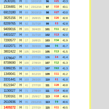
2630181
H
⇩21
11
10/10/18
96
43.3
1334481
H
⇩10
54
23/12/16
97
43.1
6913180
H
⇩27
69
30/10/19
98
43.0
3825156
H
⇩20
22
26/8/15
99
42.8
8209765
H
⇩3
62
31/7/18
99
42.8
9409016
H
⇧11
101
30/4/20
101
42.2
4401027
H
⇩13
44
31/7/18
102
42.0
7200577
H
⇧34
17
16/8/15
103
41.9
4102071
H
⇧6
63
30/3/19
104
41.7
3802422
H
⇧13
105
30/4/20
105
41.5
H
⇩4
9
27/7/19
106
41.4
1378647
8708690
H
⇧12
100
27/8/19
107
41.3
6389235
H
⇧63
69
25/7/17
107
41.3
1349041
H
⇩11
98
8/12/19
109
41.2
3331441
H
⇩1
103
28/2/20
110
41.0
8121947
H
⇩28
41
27/7/18
111
40.8
1130027
H
⇩14
71
27/8/19
111
40.8
7100161
H
⇩18
19
25/9/17
113
40.6
2610936
H
⇧9
95
23/12/16
113
40.6
1409272
H
⇩11
72
27/7/19
115
40.5