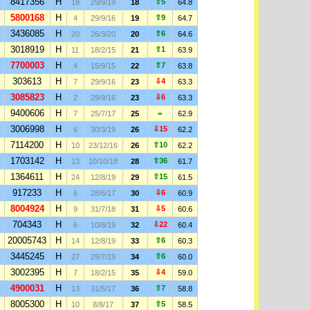
8417356
H
⇧5
18
29/9/19
18
64.8
5800168
H
⇧9
4
29/9/16
19
64.7
3436085
H
⇧6
20
26/3/20
20
64.6
3018919
H
⇧1
11
18/2/15
21
63.9
7700003
H
⇧7
4
15/9/15
22
63.8
303613
H
⇩4
7
29/9/16
23
63.3
3085823
H
⇩6
2
29/9/16
23
63.3
9400606
H
7
25/7/17
25
=
62.9
3006998
H
⇩15
6
30/3/19
26
62.2
7114200
H
⇧10
10
23/12/16
26
62.2
1703142
H
⇧36
13
10/10/18
28
61.7
1364611
H
⇧15
24
12/8/19
29
61.5
917233
H
⇩6
6
28/6/17
30
60.9
8004924
H
⇩5
9
31/7/18
31
60.6
704343
H
⇩22
6
10/8/19
32
60.4
20005743
H
⇧6
14
12/8/19
33
60.3
3445245
H
⇧6
27
29/7/19
34
60.0
3002395
H
⇩4
7
18/2/15
35
59.0
4900031
H
⇧7
13
31/5/17
36
58.8
8005300
H
⇧5
10
8/8/17
37
58.5