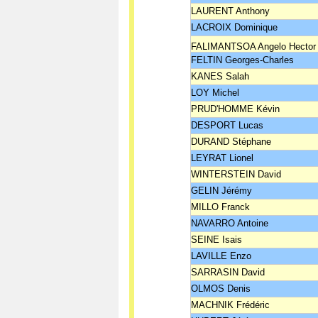
LAURENT Anthony
LACROIX Dominique
FALIMANTSOA Angelo Hector
FELTIN Georges-Charles
KANES Salah
LOY Michel
PRUD'HOMME Kévin
DESPORT Lucas
DURAND Stéphane
LEYRAT Lionel
WINTERSTEIN David
GELIN Jérémy
MILLO Franck
NAVARRO Antoine
SEINE Isais
LAVILLE Enzo
SARRASIN David
OLMOS Denis
MACHNIK Frédéric