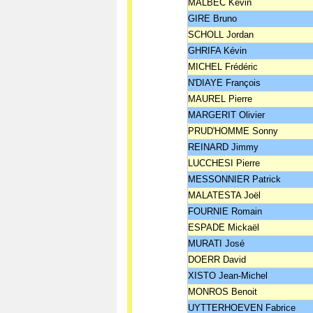
MALBEC Kévin
GIRE Bruno
SCHOLL Jordan
GHRIFA Kévin
MICHEL Frédéric
N'DIAYE François
MAUREL Pierre
MARGERIT Olivier
PRUD'HOMME Sonny
REINARD Jimmy
LUCCHESI Pierre
MESSONNIER Patrick
MALATESTA Joël
FOURNIE Romain
ESPADE Mickaël
MURATI José
DOERR David
XISTO Jean-Michel
MONROS Benoit
UYTTERHOEVEN Fabrice