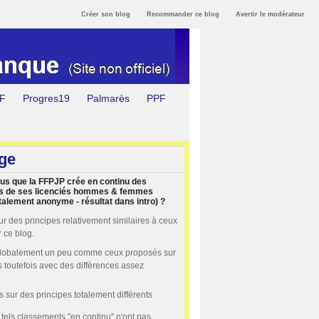
Créer son blog
Recommander ce blog
Avertir le modérateur
 F
Progres19
Palmarès
PPF
ge
us que la FFPJP crée en continu des
s de ses licenciés hommes & femmes
talement anonyme - résultat dans intro) ?
ur des principes relativement similaires à ceux
 ce blog.
globalement un peu comme ceux proposés sur
s toutefois avec des diffèrences assez
s sur des principes totalement différents
tels classements "en continu" n'ont pas