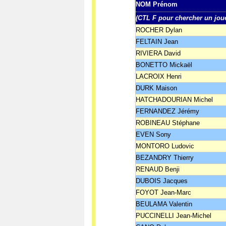
NOM Prénom
(CTL F pour chercher un jou
ROCHER Dylan
FELTAIN Jean
RIVIERA David
BONETTO Mickaël
LACROIX Henri
DURK Maison
HATCHADOURIAN Michel
FERNANDEZ Jérémy
ROBINEAU Stéphane
EVEN Sony
MONTORO Ludovic
BEZANDRY Thierry
RENAUD Benji
DUBOIS Jacques
FOYOT Jean-Marc
BEULAMA Valentin
PUCCINELLI Jean-Michel