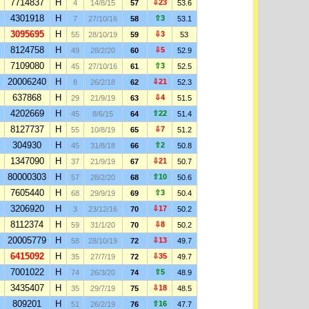
7714837
H
⇩23
4
14/8/15
57
53.6
4301918
H
⇧3
7
27/10/16
58
53.1
3095695
H
⇩3
55
28/10/19
59
53
8124758
H
⇩5
49
28/2/20
60
52.9
7109080
H
⇧3
45
27/10/16
61
52.5
20006240
H
⇩21
8
26/2/18
62
52.3
637868
H
⇩4
29
21/9/19
63
51.5
4202669
H
⇧22
45
8/6/15
64
51.4
8127737
H
⇩7
55
10/8/19
65
51.2
304930
H
⇧2
45
31/8/18
66
50.8
1347090
H
⇩21
37
21/9/19
67
50.7
80000303
H
⇧10
57
28/2/20
68
50.6
7605440
H
⇧3
68
29/9/19
69
50.4
3206920
H
⇩17
3
23/12/16
70
50.2
8112374
H
⇩8
59
31/1/20
70
50.2
20005779
H
⇩13
58
28/10/19
72
49.7
6415092
H
⇩35
35
27/7/19
72
49.7
7001022
H
⇧5
74
26/3/20
74
48.9
3435407
H
⇩18
35
29/7/19
75
48.5
809201
H
⇧16
51
26/2/19
76
47.7