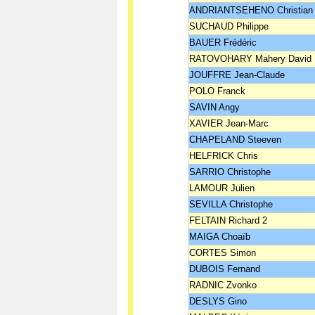
ANDRIANTSEHENO Christian
SUCHAUD Philippe
BAUER Frédéric
RATOVOHARY Mahery David
JOUFFRE Jean-Claude
POLO Franck
SAVIN Angy
XAVIER Jean-Marc
CHAPELAND Steeven
HELFRICK Chris
SARRIO Christophe
LAMOUR Julien
SEVILLA Christophe
FELTAIN Richard 2
MAIGA Choaïb
CORTES Simon
DUBOIS Fernand
RADNIC Zvonko
DESLYS Gino