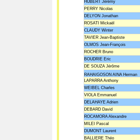
HUBERT Jérémy
PERRY Nicolas
DELYON Jonathan
ROSATI Mickaël
CLAUDY Winter
TAVIER Jean-Baptiste
OLMOS Jean-François
ROCHER Bruno
BOUDRIE Eric
DE SOUZA Jérôme
RAHAIGOSON AINA Herman
LAPARRA Anthony
WEIBEL Charles
VIOLA Emmanuel
DELAHAYE Adrien
DEBARD David
ROCAMORA Alexandre
MILEI Pascal
DUMONT Laurent
BALLIERE Théo