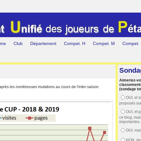
me
Club
Département
Compet. H
Compet. M
Compet.
Sonda
Aimeriez-vo
classement
 après les nombreuses mutations au cours de l'inter-saison.
(sondage to
OUI, et s
proposés sur
OUI, et 
ce blog, mai
importantes.
OUI, mai
NON, de 