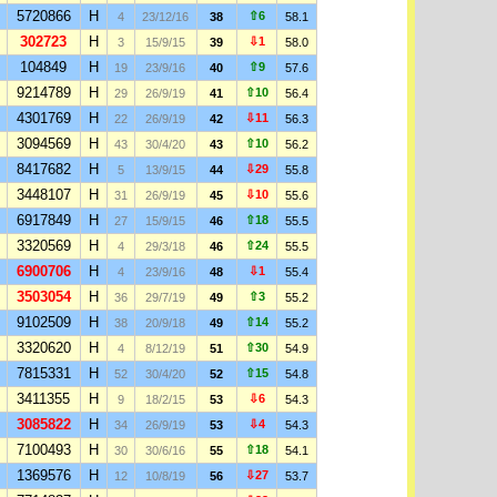
5720866
H
⇧6
4
23/12/16
38
58.1
302723
H
⇩1
3
15/9/15
39
58.0
104849
H
⇧9
19
23/9/16
40
57.6
9214789
H
⇧10
29
26/9/19
41
56.4
4301769
H
⇩11
22
26/9/19
42
56.3
3094569
H
⇧10
43
30/4/20
43
56.2
8417682
H
⇩29
5
13/9/15
44
55.8
3448107
H
⇩10
31
26/9/19
45
55.6
6917849
H
⇧18
27
15/9/15
46
55.5
3320569
H
⇧24
4
29/3/18
46
55.5
6900706
H
⇩1
4
23/9/16
48
55.4
3503054
H
⇧3
36
29/7/19
49
55.2
9102509
H
⇧14
38
20/9/18
49
55.2
3320620
H
⇧30
4
8/12/19
51
54.9
7815331
H
⇧15
52
30/4/20
52
54.8
3411355
H
⇩6
9
18/2/15
53
54.3
3085822
H
⇩4
34
26/9/19
53
54.3
7100493
H
⇧18
30
30/6/16
55
54.1
1369576
H
⇩27
12
10/8/19
56
53.7