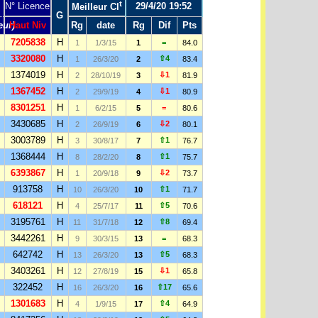
t
N° Licence
29/4/20 19:52
Meilleur Cl
G
eur)
Haut Niv
Rg
date
Rg
Dif
Pts
7205838
H
1
1/3/15
1
=
84.0
3320080
H
⇧4
1
26/3/20
2
83.4
1374019
H
⇩1
2
28/10/19
3
81.9
1367452
H
⇩1
2
29/9/19
4
80.9
8301251
H
1
6/2/15
5
=
80.6
3430685
H
⇩2
2
26/9/19
6
80.1
3003789
H
⇧1
3
30/8/17
7
76.7
1368444
H
⇧1
8
28/2/20
8
75.7
6393867
H
⇩2
1
20/9/18
9
73.7
913758
H
⇧1
10
26/3/20
10
71.7
618121
H
⇧5
4
25/7/17
11
70.6
3195761
H
⇧8
11
31/7/18
12
69.4
3442261
H
9
30/3/15
13
=
68.3
642742
H
⇧5
13
26/3/20
13
68.3
3403261
H
⇩1
12
27/8/19
15
65.8
322452
H
⇧17
16
26/3/20
16
65.6
1301683
H
⇧4
4
1/9/15
17
64.9