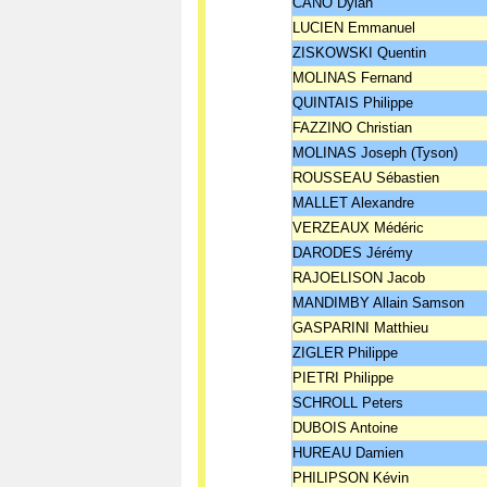
CANO Dylan
LUCIEN Emmanuel
ZISKOWSKI Quentin
MOLINAS Fernand
QUINTAIS Philippe
FAZZINO Christian
MOLINAS Joseph (Tyson)
ROUSSEAU Sébastien
MALLET Alexandre
VERZEAUX Médéric
DARODES Jérémy
RAJOELISON Jacob
MANDIMBY Allain Samson
GASPARINI Matthieu
ZIGLER Philippe
PIETRI Philippe
SCHROLL Peters
DUBOIS Antoine
HUREAU Damien
PHILIPSON Kévin