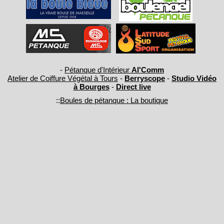
-
Pétanque d'Intérieur
Al'Comm
Atelier de Coiffure Végétal à Tours
-
Berryscope
-
Studio Vidéo
à Bourges
-
Direct live
::
Boules de pétanque : La boutique