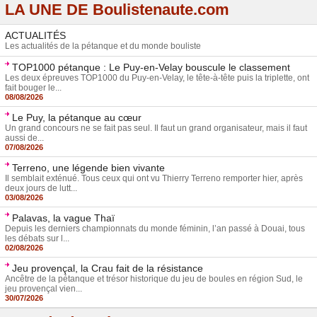
LA UNE DE Boulistenaute.com
ACTUALITÉS
Les actualités de la pétanque et du monde bouliste
TOP1000 pétanque : Le Puy-en-Velay bouscule le classement
Les deux épreuves TOP1000 du Puy-en-Velay, le tête-à-tête puis la triplette, ont
fait bouger le...
08/08/2026
Le Puy, la pétanque au cœur
Un grand concours ne se fait pas seul. Il faut un grand organisateur, mais il faut
aussi de...
07/08/2026
Terreno, une légende bien vivante
Il semblait exténué. Tous ceux qui ont vu Thierry Terreno remporter hier, après
deux jours de lutt...
03/08/2026
Palavas, la vague Thaï
Depuis les derniers championnats du monde féminin, l’an passé à Douai, tous
les débats sur l...
02/08/2026
Jeu provençal, la Crau fait de la résistance
Ancêtre de la pétanque et trésor historique du jeu de boules en région Sud, le
jeu provençal vien...
30/07/2026