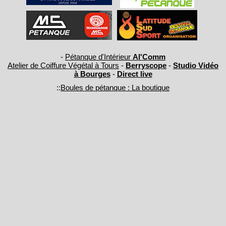
-
Pétanque d'Intérieur
Al'Comm
Atelier de Coiffure Végétal à Tours
-
Berryscope
-
Studio Vidéo
à Bourges
-
Direct live
::
Boules de pétanque : La boutique