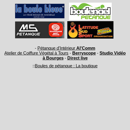
-
Pétanque d'Intérieur
Al'Comm
Atelier de Coiffure Végétal à Tours
-
Berryscope
-
Studio Vidéo
à Bourges
-
Direct live
::
Boules de pétanque : La boutique