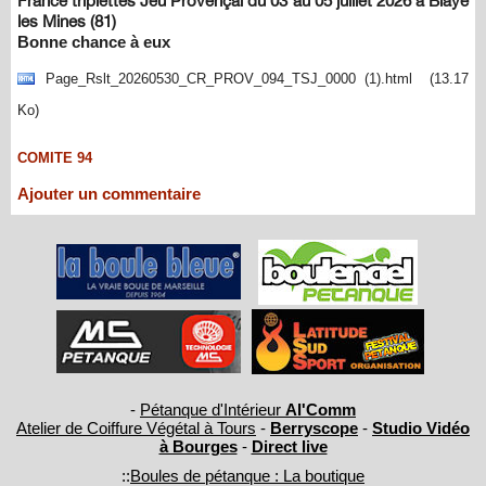
France triplettes Jeu Provençal du 03 au 05 juillet 2026 à Blaye
les Mines (81)
Bonne chance à eux
Page_Rslt_20260530_CR_PROV_094_TSJ_0000 (1).html
(13.17
Ko)
COMITE 94
Ajouter un commentaire
-
Pétanque d'Intérieur
Al'Comm
Atelier de Coiffure Végétal à Tours
-
Berryscope
-
Studio Vidéo
à Bourges
-
Direct live
::
Boules de pétanque : La boutique