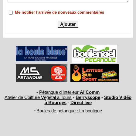
Me notifier l'arrivée de nouveaux commentaires
-
Pétanque d'Intérieur
Al'Comm
Atelier de Coiffure Végétal à Tours
-
Berryscope
-
Studio Vidéo
à Bourges
-
Direct live
::
Boules de pétanque : La boutique