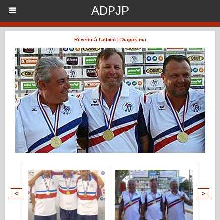
ADPJP
Revenir à l'album
|
Diaporama
<
>