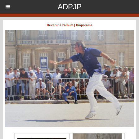
ADPJP
Revenir à l'album
|
Diaporama