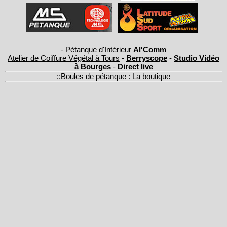
-
Pétanque d'Intérieur
Al'Comm
Atelier de Coiffure Végétal à Tours
-
Berryscope
-
Studio Vidéo
à Bourges
-
Direct live
::
Boules de pétanque : La boutique