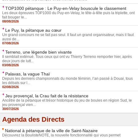
TOP1000 pétanque : Le Puy-en-Velay bouscule le classement
Les deux épreuves TOP1000 du Puy-en-Velay, le tête-à-tête puis la triplette, ont
fait bouger le...
08/08/2026
Le Puy, la pétanque au cœur
Un grand concours ne se fait pas seul. Il faut un grand organisateur, mais il faut
aussi de...
07/08/2026
Terreno, une légende bien vivante
Il semblait exténué. Tous ceux qui ont vu Thierry Terreno remporter hier, après
deux jours de lutt...
03/08/2026
Palavas, la vague Thaï
Depuis les derniers championnats du monde féminin, l’an passé à Douai, tous
les débats sur l...
02/08/2026
Jeu provençal, la Crau fait de la résistance
Ancêtre de la pétanque et trésor historique du jeu de boules en région Sud, le
jeu provençal vien...
30/07/2026
Agenda des Directs
National à pétanque de la ville de Saint-Nazaire
Découvrez la BoulisteNOTE, la nouvelle fonctionnalité qui vous permet