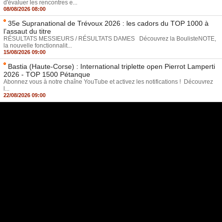
d'évaluer les rencontres e...
08/08/2026 08:00
35e Supranational de Trévoux 2026 : les cadors du TOP 1000 à
l’assaut du titre
RÉSULTATS MESSIEURS / RÉSULTATS DAMES Découvrez la BoulisteNOTE,
la nouvelle fonctionnalit...
15/08/2026 09:00
Bastia (Haute-Corse) : International triplette open Pierrot Lamperti
2026 - TOP 1500 Pétanque
Abonnez vous à notre chaîne YouTube et activez les notifications ! Découvrez
l...
22/08/2026 09:00