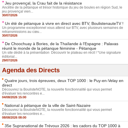
Jeu provençal, la Crau fait de la résistance
Ancêtre de la pétanque et trésor historique du jeu de boules en région Sud, le
jeu provençal vien...
30/07/2026
Un été de pétanque à vivre en direct avec BTV, BoulistenauteTV !
Un programme exceptionnel vous attend sur BTV, avec plusieurs semaines de
retransmissions au cœu...
30/07/2026
De Choochuay à Bories, de la Thaïlande à l'Espagne : Palavas
réunit le monde de la pétanque féminine - Pétanque
Un site dédié à la présentation Découvrir le plateau en récit ! *Une signature
éditorial...
29/07/2026
Agenda des Directs
Quatre jours, trois épreuves, deux TOP 1000 : le Puy-en-Velay en
direct
Découvrez la BoulisteNOTE, la nouvelle fonctionnalité qui vous permet
d'évaluer les rencontres e...
04/08/2026 15:00
National à pétanque de la ville de Saint-Nazaire
Découvrez la BoulisteNOTE, la nouvelle fonctionnalité qui vous permet
d'évaluer les rencontres e...
08/08/2026 08:00
35e Supranational de Trévoux 2026 : les cadors du TOP 1000 à