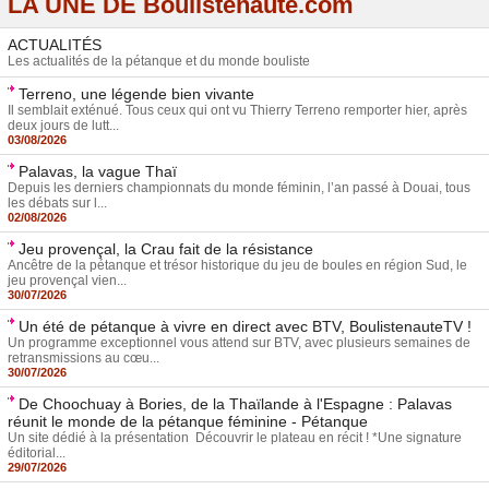
LA UNE DE Boulistenaute.com
ACTUALITÉS
Les actualités de la pétanque et du monde bouliste
Terreno, une légende bien vivante
Il semblait exténué. Tous ceux qui ont vu Thierry Terreno remporter hier, après
deux jours de lutt...
03/08/2026
Palavas, la vague Thaï
Depuis les derniers championnats du monde féminin, l’an passé à Douai, tous
les débats sur l...
02/08/2026
Jeu provençal, la Crau fait de la résistance
Ancêtre de la pétanque et trésor historique du jeu de boules en région Sud, le
jeu provençal vien...
30/07/2026
Un été de pétanque à vivre en direct avec BTV, BoulistenauteTV !
Un programme exceptionnel vous attend sur BTV, avec plusieurs semaines de
retransmissions au cœu...
30/07/2026
De Choochuay à Bories, de la Thaïlande à l'Espagne : Palavas
réunit le monde de la pétanque féminine - Pétanque
Un site dédié à la présentation Découvrir le plateau en récit ! *Une signature
éditorial...
29/07/2026