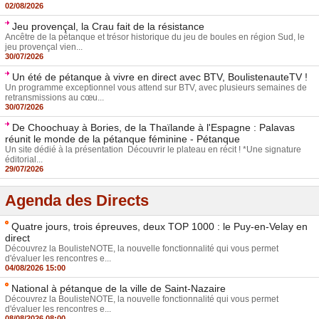
02/08/2026
Jeu provençal, la Crau fait de la résistance
Ancêtre de la pétanque et trésor historique du jeu de boules en région Sud, le
jeu provençal vien...
30/07/2026
Un été de pétanque à vivre en direct avec BTV, BoulistenauteTV !
Un programme exceptionnel vous attend sur BTV, avec plusieurs semaines de
retransmissions au cœu...
30/07/2026
De Choochuay à Bories, de la Thaïlande à l'Espagne : Palavas
réunit le monde de la pétanque féminine - Pétanque
Un site dédié à la présentation Découvrir le plateau en récit ! *Une signature
éditorial...
29/07/2026
Agenda des Directs
Quatre jours, trois épreuves, deux TOP 1000 : le Puy-en-Velay en
direct
Découvrez la BoulisteNOTE, la nouvelle fonctionnalité qui vous permet
d'évaluer les rencontres e...
04/08/2026 15:00
National à pétanque de la ville de Saint-Nazaire
Découvrez la BoulisteNOTE, la nouvelle fonctionnalité qui vous permet
d'évaluer les rencontres e...
08/08/2026 08:00