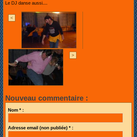
Le DJ danse aussi....
<
>
Nouveau commentaire :
Nom * :
Adresse email (non publiée) * :