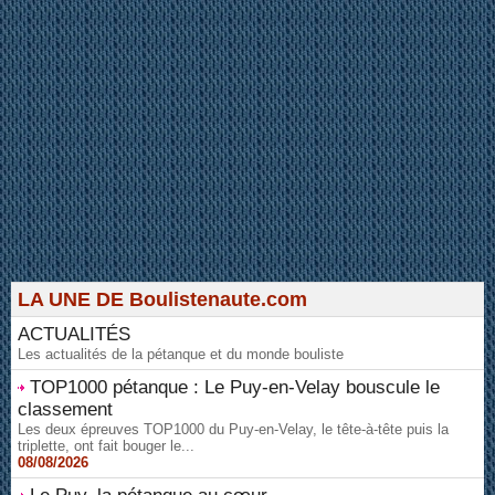
LA UNE DE Boulistenaute.com
ACTUALITÉS
Les actualités de la pétanque et du monde bouliste
TOP1000 pétanque : Le Puy-en-Velay bouscule le
classement
Les deux épreuves TOP1000 du Puy-en-Velay, le tête-à-tête puis la
triplette, ont fait bouger le...
08/08/2026