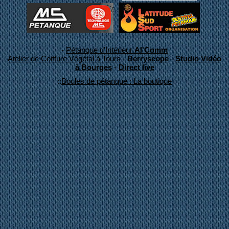
-
Pétanque d'Intérieur
Al'Comm
Atelier de Coiffure Végétal à Tours
-
Berryscope
-
Studio Vidéo
à Bourges
-
Direct live
::
Boules de pétanque : La boutique