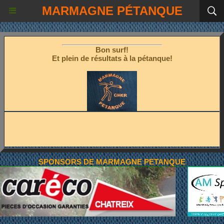
MARMAGNE PÉTANQUE
Les fêtes étant terminées!
Place à la pétanque!
Bon surf!
Et plein de résultats à la pétanque!
SPONSORS DE MARMAGNE PETANQUE