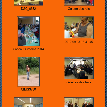
DSC_0352
Galette des rois
2012-09-23 13.41.45
Concours interne 2014
Galettes des Rois
CIMG3730