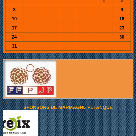
1
2
3
9
10
16
17
23
24
30
31
SPONSORS DE MARMAGNE PETANQUE