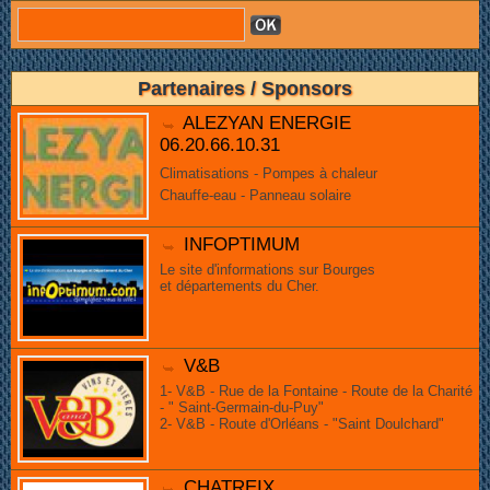
Partenaires / Sponsors
ALEZYAN ENERGIE
06.20.66.10.31
Climatisations - Pompes à chaleur
Chauffe-eau - Panneau solaire
INFOPTIMUM
Le site d'informations sur Bourges
et départements du Cher.
V&B
1- V&B - Rue de la Fontaine - Route de la Charité
- " Saint-Germain-du-Puy"
2- V&B - Route d'Orléans - "Saint Doulchard"
CHATREIX