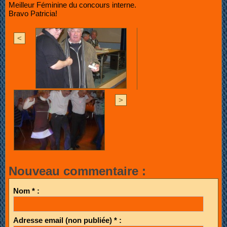
Meilleur Féminine du concours interne.
Bravo Patricia!
<
>
Nouveau commentaire :
Nom * :
Adresse email (non publiée) * :