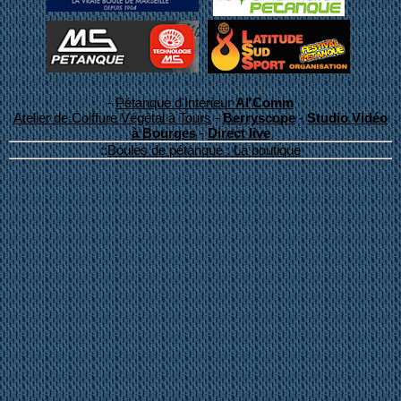
-
Pétanque d'Intérieur
Al'Comm
Atelier de Coiffure Végétal à Tours
-
Berryscope
-
Studio Vidéo
à Bourges
-
Direct live
::
Boules de pétanque : La boutique