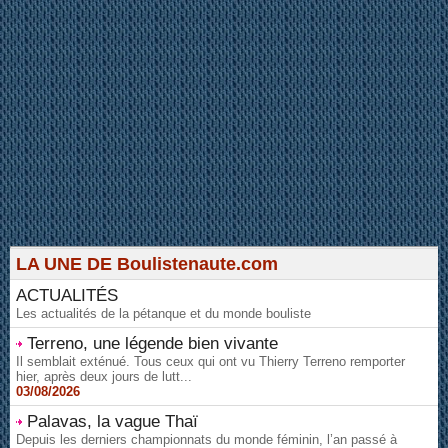
LA UNE DE Boulistenaute.com
ACTUALITÉS
Les actualités de la pétanque et du monde bouliste
Terreno, une légende bien vivante
Il semblait exténué. Tous ceux qui ont vu Thierry Terreno remporter
hier, après deux jours de lutt...
03/08/2026
Palavas, la vague Thaï
Depuis les derniers championnats du monde féminin, l’an passé à