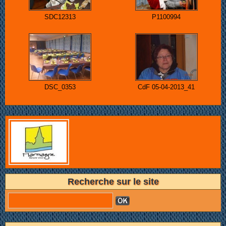
SDC12313
P1100994
DSC_0353
CdF 05-04-2013_41
Recherche sur le site