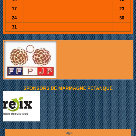
17
23
24
30
31
SPONSORS DE MARMAGNE PETANQUE
Tags