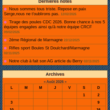
Dernières notes
Nous sommes tous triste. Repose en paix
Serge,nous ne t'oublirons pas.
12/02/2026
Tirage des poules CDC 2026. Bonne chance à nos 5
équipes engagées ainsi qu'à notre équipe CRCF
09/02/2026
2éme Régional de Marmagne
22/12/2025
Rifles sport Boules St Doulchard/Marmagne
02/11/2025
Notre club à fait son AG article du Berry
02/11/2025
Archives
«
Août 2026
»
L
M
M
J
V
S
D
1
2
3
9
10
16