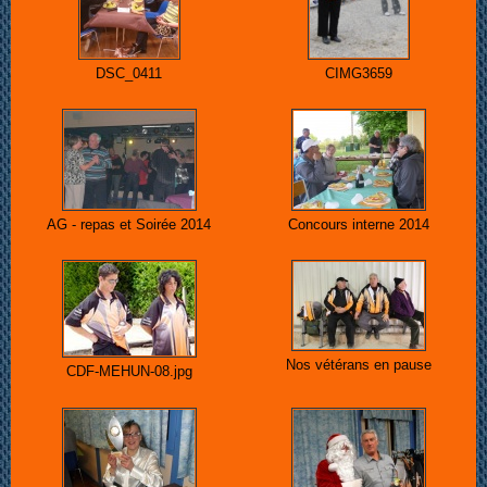
DSC_0411
CIMG3659
AG - repas et Soirée 2014
Concours interne 2014
Nos vétérans en pause
CDF-MEHUN-08.jpg