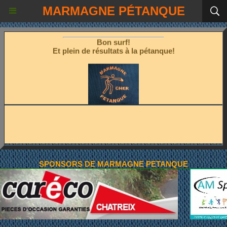
Les fêtes étant terminées!
MARMAGNE PÉTANQUE
Place à la pétanque!
Bon surf!
Et plein de résultats à la pétanque!
SPONSORS DE MARMAGNE PETANQUE