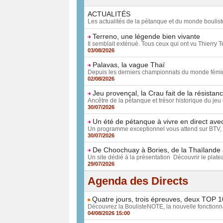
ACTUALITÉS
Les actualités de la pétanque et du monde boulist
Terreno, une légende bien vivante
Il semblait exténué. Tous ceux qui ont vu Thierry Te
03/08/2026
Palavas, la vague Thaï
Depuis les derniers championnats du monde féminin
02/08/2026
Jeu provençal, la Crau fait de la résistan
Ancêtre de la pétanque et trésor historique du jeu 
30/07/2026
Un été de pétanque à vivre en direct ave
Un programme exceptionnel vous attend sur BTV, 
30/07/2026
De Choochuay à Bories, de la Thaïlande 
Un site dédié à la présentation Découvrir le plateau
29/07/2026
Agenda des Directs
Quatre jours, trois épreuves, deux TOP 10
Découvrez la BoulisteNOTE, la nouvelle fonctionnal
04/08/2026 15:00