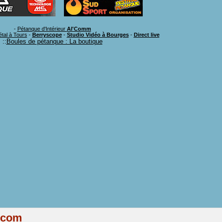
-
Pétanque d'Intérieur
Al'Comm
étal à Tours
-
Berryscope
-
Studio Vidéo à Bourges
-
Direct live
::
Boules de pétanque : La boutique
.com