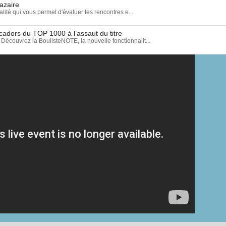
azaire
ité qui vous permet d'évaluer les rencontres e...
cadors du TOP 1000 à l’assaut du titre
rez la BoulisteNOTE, la nouvelle fonctionnalit...