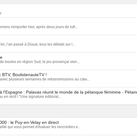
e
rreno remporter hier, après deux jours de lutt...
, l’an passé à Douai, tous les débats sur l...
ce
de boules en région Sud, le jeu provençal vien...
c BTV, BoulistenauteTV !
avec plusieurs semaines de retransmissions au cœu...
à l'Espagne : Palavas réunit le monde de la pétanque féminine - Péta
 en récit ! *Une signature éditorial...
00 : le Puy-en-Velay en direct
ité qui vous permet d'évaluer les rencontres e...