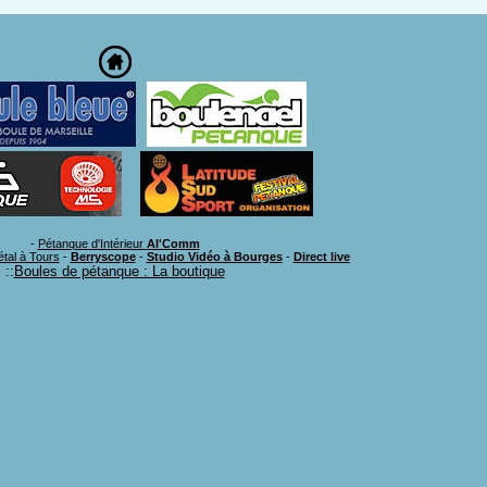
-
Pétanque d'Intérieur
Al'Comm
étal à Tours
-
Berryscope
-
Studio Vidéo à Bourges
-
Direct live
::
Boules de pétanque : La boutique