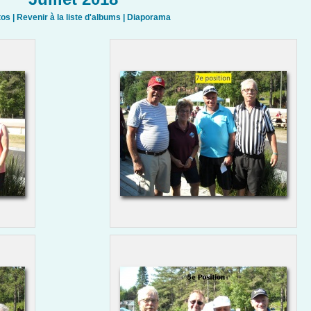
tos
|
Revenir à la liste d'albums
|
Diaporama