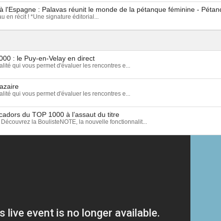
à l'Espagne : Palavas réunit le monde de la pétanque féminine - Péta
 en récit ! *Une signature éditorial...
00 : le Puy-en-Velay en direct
ité qui vous permet d'évaluer les rencontres e...
azaire
ité qui vous permet d'évaluer les rencontres e...
cadors du TOP 1000 à l’assaut du titre
rez la BoulisteNOTE, la nouvelle fonctionnalit...