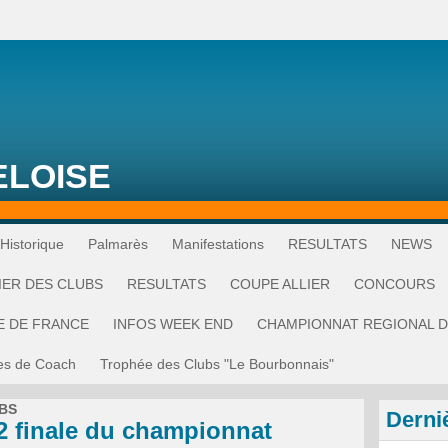
ELOISE
Historique
Palmarès
Manifestations
RESULTATS
NEWS
IER DES CLUBS
RESULTATS
COUPE ALLIER
CONCOURS
E DE FRANCE
INFOS WEEK END
CHAMPIONNAT REGIONAL D
es de Coach
Trophée des Clubs "Le Bourbonnais"
BS
Derni
2 finale du championnat