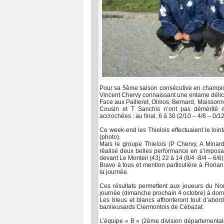
Pour sa 5ème saison consécutive en champion
Vincent Chervy connaissant une entame délic
Face aux Pailleret, Olmos, Bernard, Maissonne
Cousin et T Sanchis n’ont pas démérité m
accrochées : au final, 6 à 30 (2/10 – 4/8 – 0/12
Ce week-end les Thielois effectuaient le loi
(photo).
Mais le groupe Thielois (P Chervy, A Minar
réalisé deux belles performance en s’imposant
devant Le Monteil (43) 22 à 14 (8/4 -8/4 – 6/6)
Bravo à tous et mention particulière à Floria
la journée.
Ces résultats permettent aux joueurs du Nor
journée (dimanche prochain 4 octobre) à domi
Les bleus et blancs affronteront tout d’abor
banlieusards Clermontois de Cébazat.
L’équipe « B » (2ème division départementale)