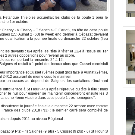
Pétanque Thieloise accueillait les clubs de la poule 1 pour le
nche 1er octobre.
 Chervy - V Chervy - T Sanchis- G Carlot), en tête de cette poule
Saignes (15) Aulnat 2 (63) le week end dernier à Cébazat devaient
e qualification à la journée finale du dimanche 22 octobre (lieu
t les devants : 8/4 après les "tête à tête" et 12/4 à l'issue du 1er
es 2 autres oppositions pour revenir au score.
iplettes remportant la rencontre 24 à 12.
aignes et restait à 1 point des locaux alors que Cusset concèdait
 leur importance et Cusset (5ème) jouait gros face à Aulnat (2ème),
nal 24/12 assurant du même coup le maintien.
ar un succès au dépend de Saignes, les cantaliens s'inclinant
ifficile face à St Flour (4/8) après l'épreuve du tête à tête ; mais
cher le nul pour espérer se maintenir concéderont ensuite les 3
portant une 4ème victoire dans cette poule 1 très homogène*.
is disputeront la journée finale le dimanche 22 octobre avec comme
e France des clubs 2018 (N3) ; le dernier carré sera complété de
saison depuis 2011 au niveau Régional .
ébazat (9 Pts) - 4) Saignes (9 pts) - 5 Cusset (9 pts) - 6) St Flour (8