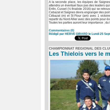
A la seconde place, les équipes de Saignes e
attendra un éventuel faux pas des leaders qu
Enfin, Cusset (½ finaliste 2016) qui se retro
Cebazat et Saignes devra engranger des point
Cébazat (m) et St Flour (am) avec 1 victoir
repartir du Nord Allier avec des points pour évi
Toutes les parties auront leur importance ; du
Commentaires (0)
Rédigé par HERVE GIRARD le Lundi 25 Sep
CHAMPIONNAT REGIONAL DES CLU
Les Thielois vers le m