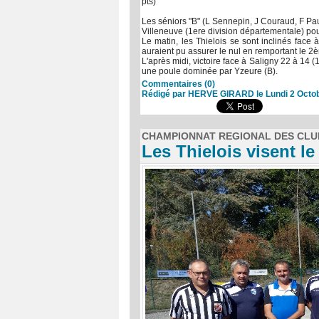
pts)
Les séniors "B" (L Sennepin, J Couraud, F Paut
Villeneuve (1ere division départementale) pou
Le matin, les Thielois se sont inclinés face 
auraient pu assurer le nul en remportant le 2èm
L'après midi, victoire face à Saligny 22 à 14 (
une poule dominée par Yzeure (B).
Commentaires (0)
Rédigé par HERVE GIRARD le Lundi 2 Octob
CHAMPIONNAT REGIONAL DES CLU
Les Thielois visent le