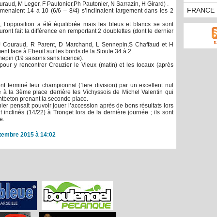
uraud, M Leger, F Pautonier,Ph Pautonier, N Sarrazin, H Girard) .
FRANCE 
 menaient 14 à 10 (6/6 – 8/4) s’inclinaient largement dans les 2
, l’opposition a été équilibrée mais les bleus et blancs se sont
ront fait la différence en remportant 2 doublettes (dont le dernier
 Couraud, R Parent, D Marchand, L Sennepin,S Chaffaud et H
ent face à Ebeuil sur les bords de la Sioule 34 à 2.
nnepin (19 saisons sans licence).
ur y rencontrer Creuzier le Vieux (matin) et les locaux (après
nt terminé leur championnat (1ere division) par un excellent nul
e à la 3ème place derrière les Vichyssois de Michel Valentin qui
ntbeton prenant la seconde place.
er pensait pouvoir jouer l’accession après de bons résultats lors
 inclinés (14/22) à Tronget lors de la dernière journée ; ils sont
e.
tembre 2015 à 14:02