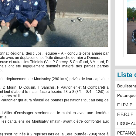
nat Régional des clubs, l’équipe « A » conduite cette année par
ate avec un déplacement dfficile dimanche dernier à Domérat .
use et autres les Thielois (V et P Chervy, S Chaffaud, A Minard, D
ais ont été logiquement dominés malgré des parties parfois
).
Liste 
ntain déplacement de Montsalvy (290 kms) privés de leur capitaine
Boulisten
d, D Morin, D Cousin, T Sanchis, F Pautonier et M Combaret) a
 tout d’abord le matin face à Issoire 28 à 8 (8/2 – 8/4 – 12/0) et
Pétanque
 l’après midi.
n Pautonier qui aura réalisé de bonnes prestations tout au long de
F.I.P.J.P
d Allier d’envisager sereinement le maintien avec une dernière
F.F.P.J.P
cile.
d les cantaliens de Montsalvy (matin) avant d’être confronter aux
LIGUE A
PETANQ
 s’est inclinée à 2 reprises lors de la 1ere journée (20/9) face à