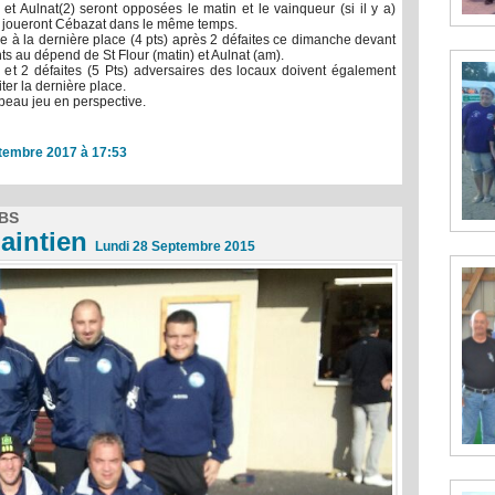
t Aulnat(2) seront opposées le matin et le vainqueur (si il y a)
i joueront Cébazat dans le même temps.
uve à la dernière place (4 pts) après 2 défaites ce dimanche devant
s au dépend de St Flour (matin) et Aulnat (am).
e et 2 défaites (5 Pts) adversaires des locaux doivent également
ter la dernière place.
 beau jeu en perspective.
tembre 2017 à 17:53
BS
aintien
Lundi 28 Septembre 2015