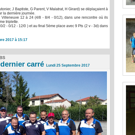
onier, J Baptiste, G Parent, V Malatrat, H Girard) se déplaçaient à
r la dernière journée.
à Villeneuve 12 à 24 (4/8 - 8/4 - 0/12), dans une rencontre où ils
e triplette.
10/2 - 0/12 - 12/0 ) et au final 5ème place avec 9 Pts (2 v - 3d) dans
re 2017 à 15:17
BS
 dernier carré
Lundi 25 Septembre 2017