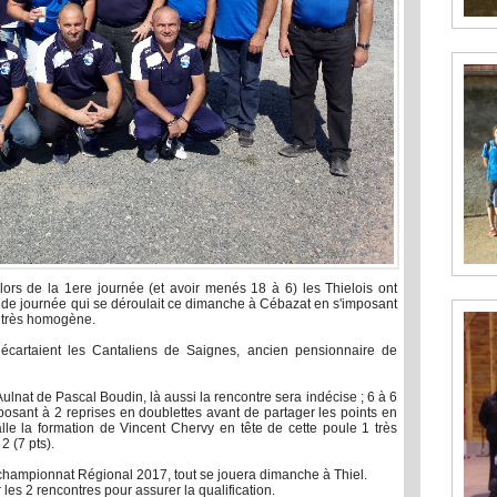
ors de la 1ere journée (et avoir menés 18 à 6) les Thielois ont
onde journée qui se déroulait ce dimanche à Cébazat en s'imposant
e très homogène.
 écartaient les Cantaliens de Saignes, ancien pensionnaire de
Aulnat de Pascal Boudin, là aussi la rencontre sera indécise ; 6 à 6
imposant à 2 reprises en doublettes avant de partager les points en
alle la formation de Vincent Chervy en tête de cette poule 1 très
2 (7 pts).
ce championnat Régional 2017, tout se jouera dimanche à Thiel.
 les 2 rencontres pour assurer la qualification.