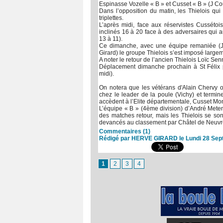
Espinasse Vozelle « B » et Cusset « B » (J Co
Dans l’opposition du matin, les Thielois qui
triplettes.
L’après midi, face aux réservistes Cussétois
inclinés 16 à 20 face à des adversaires qui au
13 à 11).
Ce dimanche, avec une équipe remaniée (J
Girard) le groupe Thielois s’est imposé largem
A noter le retour de l’ancien Thielois Loïc Se
Déplacement dimanche prochain à St Félix po
midi).
On notera que les vétérans d'Alain Chervy o
chez le leader de la poule (Vichy) et termin
accèdent à l’Elite départementale, Cusset Mo
L’équipe « B » (4ème division) d’André Meteni
des matches retour, mais les Thielois se sont
devancés au classement par Châtel de Neuvr
Commentaires (1)
Rédigé par HERVE GIRARD le Lundi 28 Sep
1
2
3
4