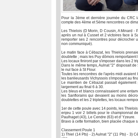
Pour la 3ème et dernière journée du CRC la 
compte des 4ème et 5ème rencontres ce dima
Les Thielois (D Morin, D Cousin, A Minard - P
après un nul à Cusset et 2 victoires face à 
remporter ses 2 rencontres pour décrocher un
non communiqué).
Le matin face à Cébazat, les Thielois prenaien
doublette ; mais les Puy dômois remportaient l
Les locaux finiront par s'imposer dans les 2 tr
Dans le même temps, Aulnat "2" disposait de S
le nul face à St Flour.
Toutes les rencontres de l'après midi avaient
les banlieusards Vichyssois s'imposant au fi
Le maintien de Cébazat passait également p
largement au final 6 à 30.
Les bleus et blancs connaissaient une entame d
les Sanflorains qui devaient au moins décro
doublettes et les 2 triplettes, les locaux rem
1er de cette poule avec 14 points, les Thielo
enjeu 1 voir 2 billets pour le championnat d
Paulhaget (43), Le Cendre (63) et d' Yzeure.
Bravo à cette formation, bien placée chaque 
Classement Poule 1
1) Thiel (14 Pts) - 2) Aulnat "2" (11 Pts) - 3) C