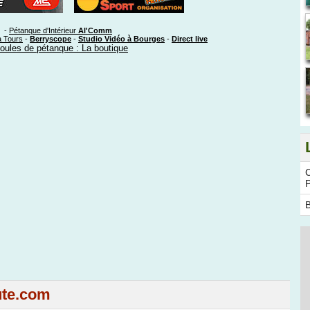
-
Pétanque d'Intérieur
Al'Comm
à Tours
-
Berryscope
-
Studio Vidéo à Bourges
-
Direct live
oules de pétanque : La boutique
C
B
ute.com