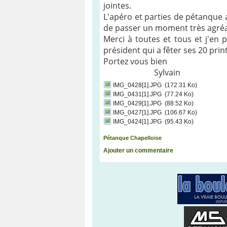
jointes.
L'apéro et parties de pétanque
de passer un moment très agréa
Merci à toutes et tous et j'en 
président qui a fêter ses 20 prin
Portez vous bien
Sylvain
IMG_0428[1].JPG
(172.31 Ko)
IMG_0431[1].JPG
(77.24 Ko)
IMG_0429[1].JPG
(88.52 Ko)
IMG_0427[1].JPG
(106.67 Ko)
IMG_0424[1].JPG
(95.43 Ko)
Pétanque Chapelloise
Ajouter un commentaire