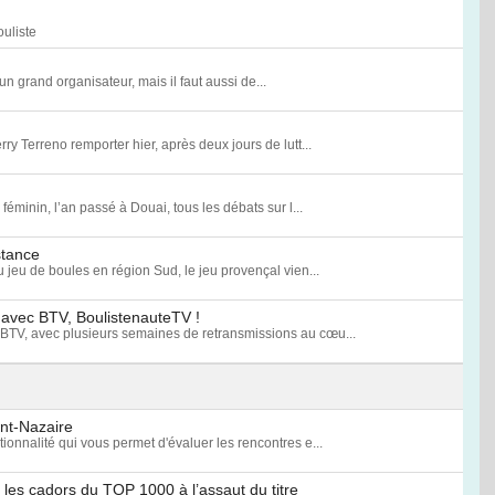
uliste
un grand organisateur, mais il faut aussi de...
rry Terreno remporter hier, après deux jours de lutt...
minin, l’an passé à Douai, tous les débats sur l...
stance
u jeu de boules en région Sud, le jeu provençal vien...
 avec BTV, BoulistenauteTV !
BTV, avec plusieurs semaines de retransmissions au cœu...
int-Nazaire
onnalité qui vous permet d'évaluer les rencontres e...
les cadors du TOP 1000 à l’assaut du titre