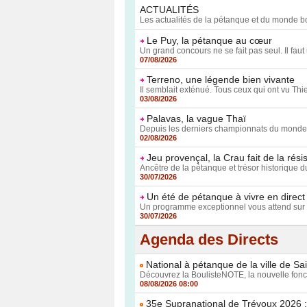
ACTUALITÉS
Les actualités de la pétanque et du monde bo
Le Puy, la pétanque au cœur
Un grand concours ne se fait pas seul. Il faut 
07/08/2026
Terreno, une légende bien vivante
Il semblait exténué. Tous ceux qui ont vu Thie
03/08/2026
Palavas, la vague Thaï
Depuis les derniers championnats du monde fé
02/08/2026
Jeu provençal, la Crau fait de la rési
Ancêtre de la pétanque et trésor historique d
30/07/2026
Un été de pétanque à vivre en direct
Un programme exceptionnel vous attend sur 
30/07/2026
Agenda des Directs
National à pétanque de la ville de Sa
Découvrez la BoulisteNOTE, la nouvelle foncti
08/08/2026 08:00
35e Supranational de Trévoux 2026 : 