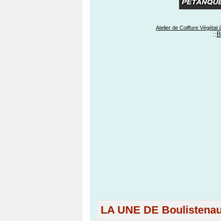
Atelier de Coiffure Végétal 
::
B
LA UNE DE Boulistena