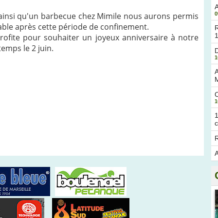
A
 ainsi qu'un barbecue chez Mimile nous aurons permis
0
ble après cette période de confinement.
R
profite pour souhaiter un joyeux anniversaire à notre
temps le 2 juin.
D
1
A
1
c
R
A