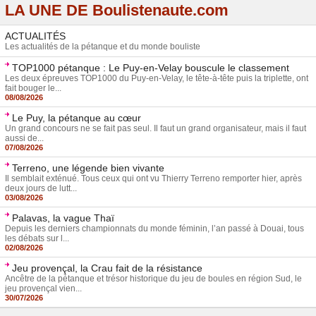
LA UNE DE Boulistenaute.com
ACTUALITÉS
Les actualités de la pétanque et du monde bouliste
TOP1000 pétanque : Le Puy-en-Velay bouscule le classement
Les deux épreuves TOP1000 du Puy-en-Velay, le tête-à-tête puis la triplette, ont
fait bouger le...
08/08/2026
Le Puy, la pétanque au cœur
Un grand concours ne se fait pas seul. Il faut un grand organisateur, mais il faut
aussi de...
07/08/2026
Terreno, une légende bien vivante
Il semblait exténué. Tous ceux qui ont vu Thierry Terreno remporter hier, après
deux jours de lutt...
03/08/2026
Palavas, la vague Thaï
Depuis les derniers championnats du monde féminin, l’an passé à Douai, tous
les débats sur l...
02/08/2026
Jeu provençal, la Crau fait de la résistance
Ancêtre de la pétanque et trésor historique du jeu de boules en région Sud, le
jeu provençal vien...
30/07/2026