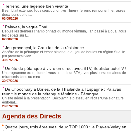
Terreno, une légende bien vivante
Il semblait exténué. Tous ceux qui ont vu Thierry Terreno remporter hier, après
deux jours de lutt...
03/08/2026
Palavas, la vague Thaï
Depuis les derniers championnats du monde féminin, l’an passé à Douai, tous
les débats sur l...
02/08/2026
Jeu provençal, la Crau fait de la résistance
Ancêtre de la pétanque et trésor historique du jeu de boules en région Sud, le
jeu provençal vien...
30/07/2026
Un été de pétanque à vivre en direct avec BTV, BoulistenauteTV !
Un programme exceptionnel vous attend sur BTV, avec plusieurs semaines de
retransmissions au cœu...
30/07/2026
De Choochuay à Bories, de la Thaïlande à l'Espagne : Palavas
réunit le monde de la pétanque féminine - Pétanque
Un site dédié à la présentation Découvrir le plateau en récit ! *Une signature
éditorial...
29/07/2026
Agenda des Directs
Quatre jours, trois épreuves, deux TOP 1000 : le Puy-en-Velay en