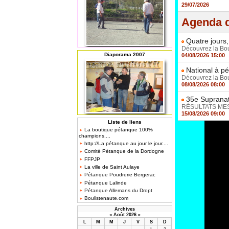
29/07/2026
Agenda d
Quatre jours,
Découvrez la Boul
Diaporama 2007
04/08/2026 15:00
National à pé
Découvrez la Boul
08/08/2026 08:00
35e Supranat
RÉSULTATS MESSI
15/08/2026 09:00
Liste de liens
La boutique pétanque 100%
champions....
http://La pétanque au jour le jour....
Comité Pétanque de la Dordogne
FFPJP
La ville de Saint Aulaye
Pétanque Poudrerie Bergerac
Pétanque Lalinde
Pétanque Allemans du Dropt
Boulistenaute.com
Archives
«
Août 2026
»
L
M
M
J
V
S
D