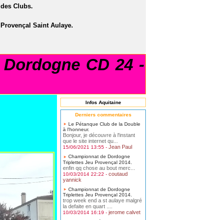
des Clubs.
 Provençal Saint Aulaye.
Dordogne CD 24 -
Infos Aquitaine
Derniers commentaires
Le Pétanque Club de la Double
à l'honneur.
Bonjour, je découvre à l'instant
que le site internet qu...
Jean Paul
15/06/2021 13:55 -
Championnat de Dordogne
Triplettes Jeu Provençal 2014.
enfin qq chose au bout merc...
coutaud
10/03/2014 22:22 -
yannick
Championnat de Dordogne
Triplettes Jeu Provençal 2014.
trop week end a st aulaye malgré
la defaite en quart ....
jerome calvet
10/03/2014 16:19 -