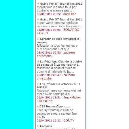
Grand Prix ST Jean d'Illac 2011
merci pour le club a tous par
contre jo je n'arrive pas...
dada illac
02/06/2011 20:22 -
Grand Prix ST Jean d'Illac 2011
super week-end est agréable
rencontre avec tous les joueur...
BONARDO
01/06/2011 08:04 -
FABIEN
Corentin et Théo remettent le
couvert.
felicitation a tous les jeunes et
aux educateur !! et que...
zauzere
28/05/2011 05:50 -
christophe
Le Pétanque Club de la double
se distingue à La Tour Blanche.
felicitation a domi et maité !!!
comme d habitude ils fau...
zauzere
28/05/2011 05:47 -
christophe
Les Présidents victorieux à ST
AULAYE.
Nous sommes contents Alain et
moi d'avoir participé à c...
Jean-Michel
21/04/2011 13:51 -
TRONCHE
288 Heures Chrono......
Tres sympathique club de
petanque avec a sa tete Joel
FAUR...
BOUTY
21/04/2011 12:33 -
Contacts