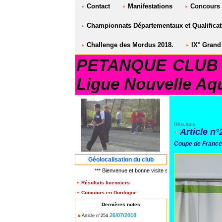
Contact
Manifestations
Concours
Championnats Départementaux et Qualificati
Challenge des Mordus 2018.
IX° Grand 
PETANQUE CLUB S
Ligue Nouvelle Aqu
Résultats
Article n°
Coupe de France
Géolocalisation du club
*** Bienvenue et bonne visite sur le site PETANQUE C
Résultats licenciers
Concours en Dordogne
Dernières notes
26/07/2018
Article n°254