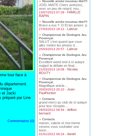
Nouvelle année:nouveau titre!!!!
JOEL MAITE Chers amis(es),
avec un peu de retard, nou...
FAMILLE
13/07/2013 07:29 -
RAPIN
Nouvelle année:nouveau titre!!!!
Bravo a eux !! :D Et les juniors :p
Labrue
27/03/2013 19:12 -
Championnat de Dordogne Jeu
Provençal.
SALUT c'est quand que vous
allez mettre les photos d...
Labrue
25/03/2013 20:57 -
Championnat de Dordogne Jeu
Provençal.
Excellent weed end à st aulaye
malgré la défaite en final...
Nicolas
21/03/2013 19:08 -
BOUTY
ième tour face à
Championnat de Dordogne Jeu
Provençal.
 du département.
Magnifique article....
minique
Jean-
20/03/2013 20:10 -
 et Jacki
PaulHortion
s préparé par Line
Contacts
grand merci au club de st aulaye
pour leur réceptio...
delbos
26/03/2012 09:54 -
bernard
Contacts
Commentaires (0)
marion, valerie et moi meme
venons vous souhaiter une
bonn...
daniel
01/01/2012 06:24 -