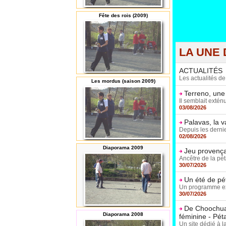
Fête des rois (2009)
LA UNE 
ACTUALITÉS
Les actualités d
Les mordus (saison 2009)
Terreno, une
Il semblait extén
03/08/2026
Palavas, la 
Depuis les dernie
02/08/2026
Diaporama 2009
Jeu provençal
Ancêtre de la pét
30/07/2026
Un été de pé
Un programme exc
30/07/2026
De Choochuay
Diaporama 2008
féminine - Pé
Un site dédié à l