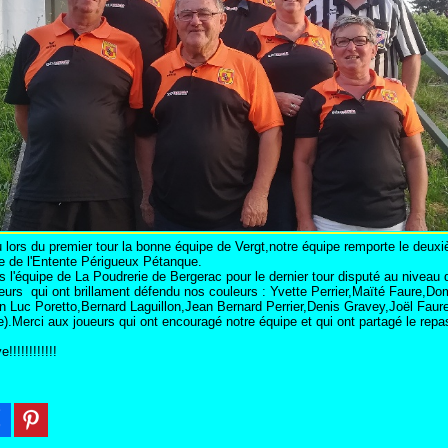
u lors du premier tour la bonne équipe de Vergt,notre équipe remporte le deux
e de l'Entente Périgueux Pétanque.
s l'équipe de La Poudrerie de Bergerac pour le dernier tour disputé au niveau
urs qui ont brillament défendu nos couleurs : Yvette Perrier,Maïté Faure,Do
n Luc Poretto,Bernard Laguillon,Jean Bernard Perrier,Denis Gravey,Joël Faure
e).Merci aux joueurs qui ont encouragé notre équipe et qui ont partagé le repa
!!!!!!!!!!!!