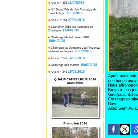
11/07/2018
Article n°253
IX° Grand Prix de Jeu Provençal de
11/07/2018
Saint Aulaye.
27/06/2018
Article n°251
Calendrier 2018 des concours en
19/04/2018
Dordogne.
Challenge Michel Sénac 2018
19/04/2018
Championnat Dordogne Jeu Provençal
26/03/2018
triplettes et Jeunes.
16/03/2018
Article n°247
16/03/2018
Challenge des Mordus
15/03/2018
Article n°245
Après avoir batt
QUALIFICATIFS LIGUE 2010
une bonne équip
Doublettes.
Nous affronteron
Bravo à nos joue
Giret(coach),Jea
Crassat(capitain
Days.
Allez Saint Aulaye
Promotion 2010