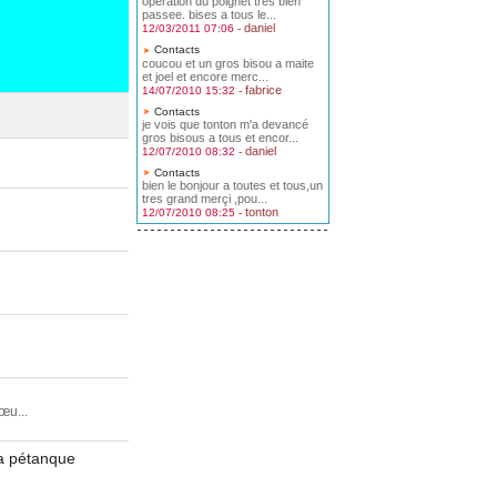
operation du poignet tres bien
passee. bises a tous le...
daniel
12/03/2011 07:06 -
Contacts
coucou et un gros bisou a maite
et joel et encore merc...
fabrice
14/07/2010 15:32 -
Contacts
je vois que tonton m'a devancé
gros bisous a tous et encor...
daniel
12/07/2010 08:32 -
Contacts
bien le bonjour a toutes et tous,un
tres grand merçi ,pou...
tonton
12/07/2010 08:25 -
œu...
la pétanque