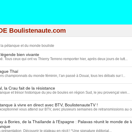
DE Boulistenaute.com
e la pétanque et du monde bouliste
 légende bien vivante
ué. Tous ceux qui ont vu Thierry Terreno remporter hier, après deux jours de lutt...
vague Thaï
rs championnats du monde féminin, l’an passé à Douai, tous les débats sur l...
, la Crau fait de la résistance
anque et trésor historique du jeu de boules en région Sud, le jeu provençal vien...
tanque à vivre en direct avec BTV, BoulistenauteTV !
eptionnel vous attend sur BTV, avec plusieurs semaines de retransmissions au c
 à Bories, de la Thaïlande à l'Espagne : Palavas réunit le monde de 
tanque
a présentation Découvrir le plateau en récit ! *Une signature éditorial...