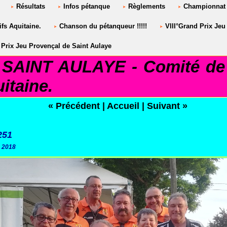
Résultats
Infos pétanque
Règlements
Championnat 
fs Aquitaine.
Chanson du pétanqueur !!!!!
VIII°Grand Prix Jeu
Prix Jeu Provençal de Saint Aulaye
AINT AULAYE - Comité de 
itaine.
« Précédent
|
Accueil
|
Suivant »
251
 2018
LUB SAINT AULAYE***