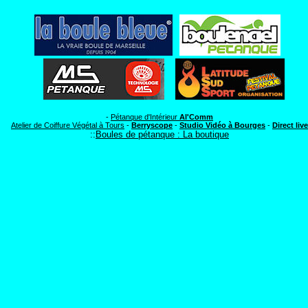
-
Pétanque d'Intérieur
Al'Comm
Atelier de Coiffure Végétal à Tours
-
Berryscope
-
Studio Vidéo à Bourges
-
Direct live
::
Boules de pétanque : La boutique