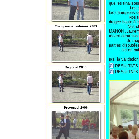
que les finalis
Les champions
les champions 
Nos fidèles rep
dragée haute à l
Nos champions 
Championnat vétérans 2009
MANON ,Laurent
récent demi fina
Un magnifique 
parties disputée
Jet du but 9h1
p/s: la validatio
RESULTATS
Régional 2009
RESULTATS
Provençal 2009