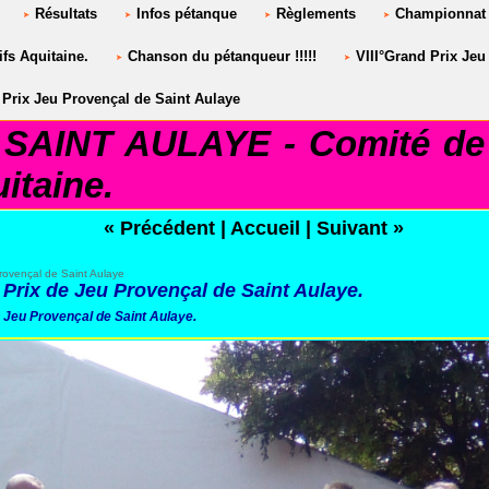
Résultats
Infos pétanque
Règlements
Championnat 
fs Aquitaine.
Chanson du pétanqueur !!!!!
VIII°Grand Prix Jeu
Prix Jeu Provençal de Saint Aulaye
AINT AULAYE - Comité de 
itaine.
« Précédent
|
Accueil
|
Suivant »
rovençal de Saint Aulaye
 Prix de Jeu Provençal de Saint Aulaye.
e Jeu Provençal de Saint Aulaye.