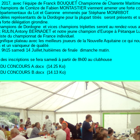
tes 2017, avec l’équipe de Franck BOUQUET Championne de Charente Maritim
 de Corrèze de Fabien MONTASTIER viennent amener une forte con
départementaux du Lot et Garonne emmenés par Stéphane MONRIBOT.
résentants de la Dordogne pour la plupart titrés seront présents et sau
a forte délégation girondine.
de Dordogne et vices champions triplettes seront au rendez-vous av
 RULIN,Antony BERNADET et notre jeune champion d’Europe à Pétanque
liste du championnat de France individuel.
plateau avec les meilleurs joueurs de la Nouvelle Aquitaine ce qui no
s et un vainqueur de qualité.
5 samedi 14 Juillet,huitièmes de finale dimanche matin.
n des inscriptions se fera samedi à partir de 8h00 au clubhouse
 DU CONCOURS A.docx
(14.25 Ko)
 DU CONCOURS B.docx
(14.13 Ko)