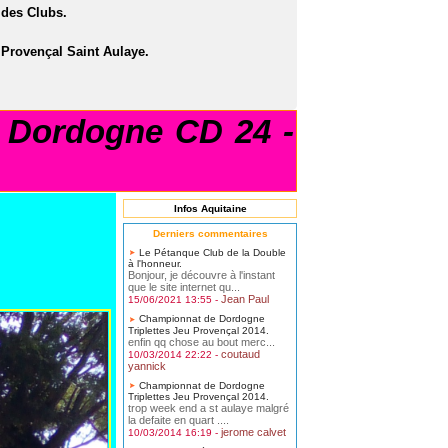
des Clubs.
 Provençal Saint Aulaye.
Dordogne CD 24 -
Infos Aquitaine
Derniers commentaires
Le Pétanque Club de la Double
à l'honneur.
Bonjour, je découvre à l'instant
que le site internet qu...
Jean Paul
15/06/2021 13:55 -
Championnat de Dordogne
Triplettes Jeu Provençal 2014.
enfin qq chose au bout merc...
coutaud
10/03/2014 22:22 -
yannick
Championnat de Dordogne
Triplettes Jeu Provençal 2014.
trop week end a st aulaye malgré
la defaite en quart ....
jerome calvet
10/03/2014 16:19 -