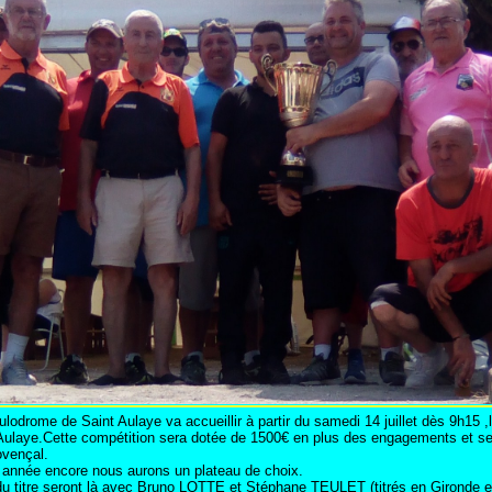
e Saint Aulaye va accueillir à partir du samedi 14 juillet dès 9h15 ,le
t Aulaye.Cette compétition sera dotée de 1500€ en plus des engagements et s
rovençal.
ncore nous aurons un plateau de choix.
titre seront là avec Bruno LOTTE et Stéphane TEULET (titrés en Gironde et