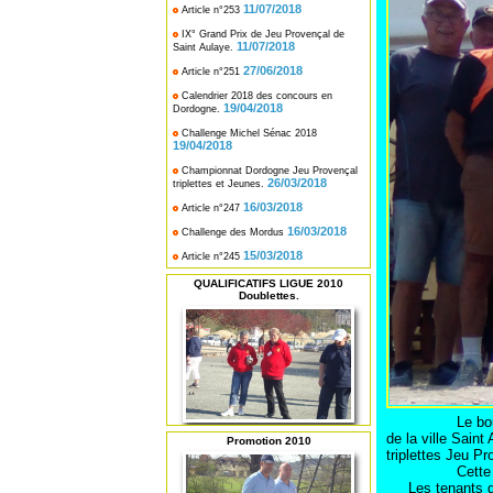
11/07/2018
Article n°253
IX° Grand Prix de Jeu Provençal de
11/07/2018
Saint Aulaye.
27/06/2018
Article n°251
Calendrier 2018 des concours en
19/04/2018
Dordogne.
Challenge Michel Sénac 2018
19/04/2018
Championnat Dordogne Jeu Provençal
26/03/2018
triplettes et Jeunes.
16/03/2018
Article n°247
16/03/2018
Challenge des Mordus
15/03/2018
Article n°245
QUALIFICATIFS LIGUE 2010
Doublettes.
Le boulodrome d
de la ville Sain
Promotion 2010
triplettes Jeu P
Cette année e
Les tenants du 