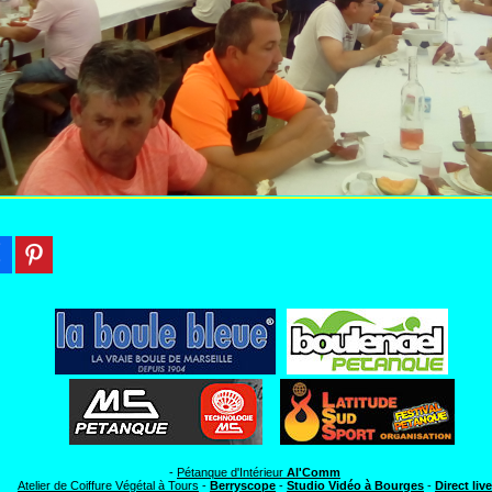
-
Pétanque d'Intérieur
Al'Comm
Atelier de Coiffure Végétal à Tours
-
Berryscope
-
Studio Vidéo à Bourges
-
Direct live