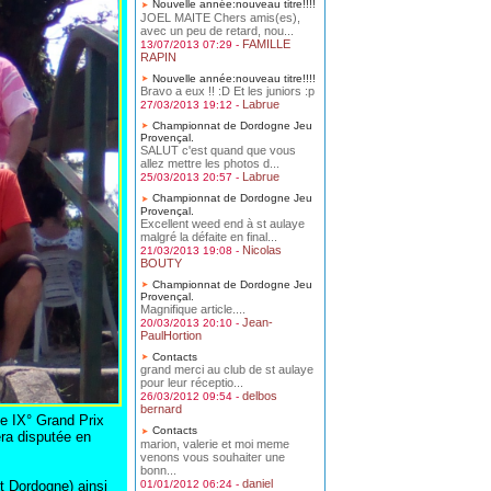
Nouvelle année:nouveau titre!!!!
JOEL MAITE Chers amis(es),
avec un peu de retard, nou...
FAMILLE
13/07/2013 07:29 -
RAPIN
Nouvelle année:nouveau titre!!!!
Bravo a eux !! :D Et les juniors :p
Labrue
27/03/2013 19:12 -
Championnat de Dordogne Jeu
Provençal.
SALUT c'est quand que vous
allez mettre les photos d...
Labrue
25/03/2013 20:57 -
Championnat de Dordogne Jeu
Provençal.
Excellent weed end à st aulaye
malgré la défaite en final...
Nicolas
21/03/2013 19:08 -
BOUTY
Championnat de Dordogne Jeu
Provençal.
Magnifique article....
Jean-
20/03/2013 20:10 -
PaulHortion
Contacts
grand merci au club de st aulaye
pour leur réceptio...
delbos
26/03/2012 09:54 -
bernard
 IX° Grand Prix
Contacts
era disputée en
marion, valerie et moi meme
venons vous souhaiter une
bonn...
daniel
 Dordogne) ainsi
01/01/2012 06:24 -