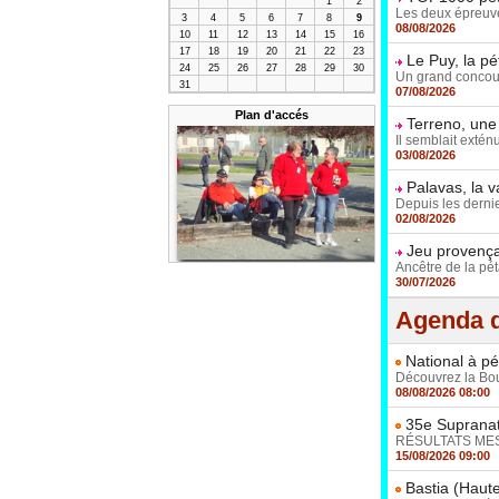
1
2
Les deux épreuves
3
4
5
6
7
8
9
08/08/2026
10
11
12
13
14
15
16
17
18
19
20
21
22
23
Le Puy, la p
24
25
26
27
28
29
30
Un grand concours 
31
07/08/2026
Plan d'accés
Terreno, une
Il semblait extén
03/08/2026
Palavas, la 
Depuis les dernie
02/08/2026
Jeu provençal
Ancêtre de la pét
30/07/2026
Agenda d
National à pé
Découvrez la Boul
08/08/2026 08:00
35e Supranat
RÉSULTATS MESSI
15/08/2026 09:00
Bastia (Haute