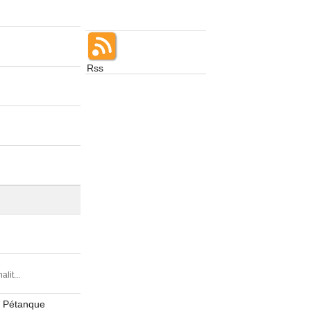
Rss
it...
00 Pétanque