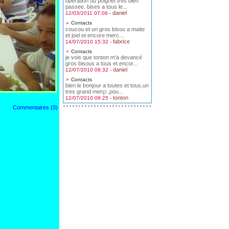
operation du poignet tres bien
passee. bises a tous le...
daniel
12/03/2011 07:06 -
Contacts
coucou et un gros bisou a maite
et joel et encore merc...
fabrice
14/07/2010 15:32 -
Contacts
je vois que tonton m'a devancé
gros bisous a tous et encor...
daniel
12/07/2010 08:32 -
Contacts
bien le bonjour a toutes et tous,un
tres grand merçi ,pou...
tonton
12/07/2010 08:25 -
Commentaires (0)