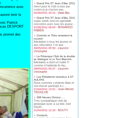
e.
Grand Prix ST Jean d'Illac 2011
currence avec
merci pour le club a tous par
contre jo je n'arrive pas...
dada illac
02/06/2011 20:22 -
ront tenir la
Grand Prix ST Jean d'Illac 2011
super week-end est agréable
ec Patrick
rencontre avec tous les joueur...
 Lucas DESPORT
BONARDO
01/06/2011 08:04 -
FABIEN
us promet des
Corentin et Théo remettent le
couvert.
felicitation a tous les jeunes et
aux educateur !! et que...
zauzere
28/05/2011 05:50 -
christophe
Le Pétanque Club de la double
se distingue à La Tour Blanche.
felicitation a domi et maité !!!
comme d habitude ils fau...
zauzere
28/05/2011 05:47 -
christophe
Les Présidents victorieux à ST
AULAYE.
Nous sommes contents Alain et
moi d'avoir participé à c...
Jean-Michel
21/04/2011 13:51 -
TRONCHE
288 Heures Chrono......
Tres sympathique club de
petanque avec a sa tete Joel
FAUR...
BOUTY
21/04/2011 12:33 -
Contacts