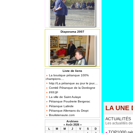
Diaporama 2007
Liste de liens
La boutique pétanque 100%
champions....
http://La pétanque au jour le jour....
Comité Pétanque de la Dordogne
FFPJP
La ville de Saint Aulaye
Pétanque Poudrerie Bergerac
LA UNE 
Pétanque Lalinde
Pétanque Allemans du Dropt
Boulistenaute.com
ACTUALITÉS
Archives
Les actualités d
«
Août 2026
»
L
M
M
J
V
S
D
TOP1000 péta