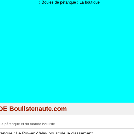
::
Boules de pétanque : La boutique
DE Boulistenaute.com
e la pétanque et du monde bouliste
nque : Le Puy-en-Velay bouscule le classement