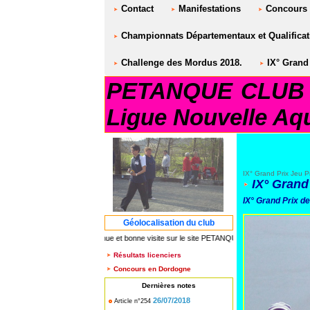
Contact
Manifestations
Concours
Championnats Départementaux et Qualificati
Challenge des Mordus 2018.
IX° Grand 
PETANQUE CLUB S
Ligue Nouvelle Aqu
IX° Grand Prix Jeu P
IX° Grand
IX° Grand Prix d
Géolocalisation du club
*** Bienvenue et bonne visite sur le site PETANQUE CLUB SAINT AULAYE***
Résultats licenciers
Concours en Dordogne
Dernières notes
26/07/2018
Article n°254