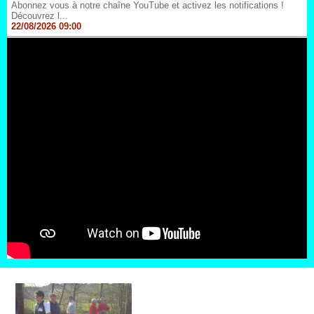
Abonnez vous à notre chaîne YouTube et activez les notifications !
Découvrez l...
22/08/2026 09:00