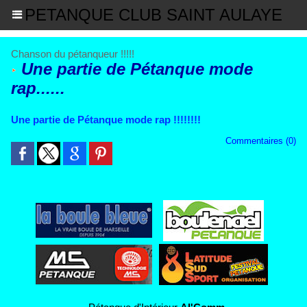
PETANQUE CLUB SAINT AULAYE
Chanson du pétanqueur !!!!!
Une partie de Pétanque mode
rap......
Une partie de Pétanque mode rap !!!!!!!!
Commentaires (0)