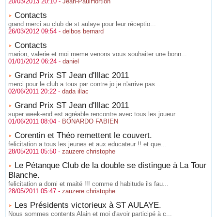
20/03/2013 20:10 -
Jean-PaulHortion
Contacts
grand merci au club de st aulaye pour leur réceptio...
26/03/2012 09:54 -
delbos bernard
Contacts
marion, valerie et moi meme venons vous souhaiter une bonn...
01/01/2012 06:24 -
daniel
Grand Prix ST Jean d'Illac 2011
merci pour le club a tous par contre jo je n'arrive pas...
02/06/2011 20:22 -
dada illac
Grand Prix ST Jean d'Illac 2011
super week-end est agréable rencontre avec tous les joueur...
01/06/2011 08:04 -
BONARDO FABIEN
Corentin et Théo remettent le couvert.
felicitation a tous les jeunes et aux educateur !! et que...
28/05/2011 05:50 -
zauzere christophe
Le Pétanque Club de la double se distingue à La Tour
Blanche.
felicitation a domi et maité !!! comme d habitude ils fau...
28/05/2011 05:47 -
zauzere christophe
Les Présidents victorieux à ST AULAYE.
Nous sommes contents Alain et moi d'avoir participé à c...