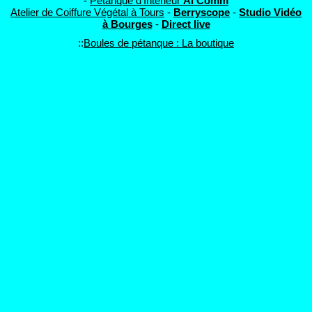
-
Pétanque d'Intérieur
Al'Comm
Atelier de Coiffure Végétal à Tours
-
Berryscope
-
Studio Vidéo
à Bourges
-
Direct live
::
Boules de pétanque : La boutique