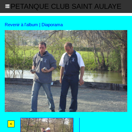
PETANQUE CLUB SAINT AULAYE
Revenir à l'album
|
Diaporama
<