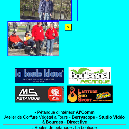
>
-
Pétanque d'Intérieur
Al'Comm
Atelier de Coiffure Végétal à Tours
-
Berryscope
-
Studio Vidéo
à Bourges
-
Direct live
::
Boules de pétanque : La boutique