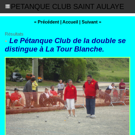
PETANQUE CLUB SAINT AULAYE
« Précédent
|
Accueil
|
Suivant »
Résultats
Le Pétanque Club de la double se
distingue à La Tour Blanche.