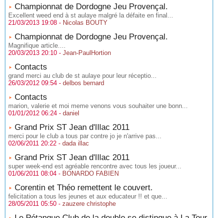
Championnat de Dordogne Jeu Provençal.
Excellent weed end à st aulaye malgré la défaite en final...
21/03/2013 19:08 -
Nicolas BOUTY
Championnat de Dordogne Jeu Provençal.
Magnifique article....
20/03/2013 20:10 -
Jean-PaulHortion
Contacts
grand merci au club de st aulaye pour leur réceptio...
26/03/2012 09:54 -
delbos bernard
Contacts
marion, valerie et moi meme venons vous souhaiter une bonn...
01/01/2012 06:24 -
daniel
Grand Prix ST Jean d'Illac 2011
merci pour le club a tous par contre jo je n'arrive pas...
02/06/2011 20:22 -
dada illac
Grand Prix ST Jean d'Illac 2011
super week-end est agréable rencontre avec tous les joueur...
01/06/2011 08:04 -
BONARDO FABIEN
Corentin et Théo remettent le couvert.
felicitation a tous les jeunes et aux educateur !! et que...
28/05/2011 05:50 -
zauzere christophe
Le Pétanque Club de la double se distingue à La Tour