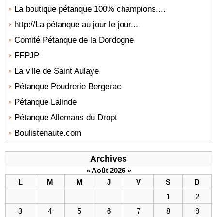
La boutique pétanque 100% champions....
http://La pétanque au jour le jour....
Comité Pétanque de la Dordogne
FFPJP
La ville de Saint Aulaye
Pétanque Poudrerie Bergerac
Pétanque Lalinde
Pétanque Allemans du Dropt
Boulistenaute.com
Archives
«
Août 2026
»
L
M
M
J
V
S
D
1
2
3
4
5
6
7
8
9