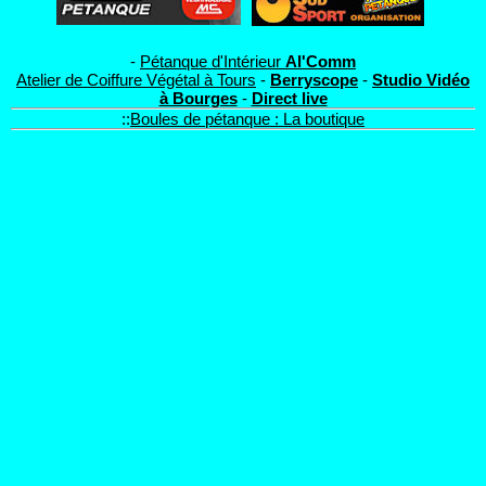
-
Pétanque d'Intérieur
Al'Comm
Atelier de Coiffure Végétal à Tours
-
Berryscope
-
Studio Vidéo
à Bourges
-
Direct live
::
Boules de pétanque : La boutique