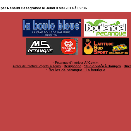
 par Renaud Casagrande le Jeudi 8 Mai 2014 à 09:36
-
Pétanque d'Intérieur
Al'Comm
Atelier de Coiffure Végétal à Tours
-
Berryscope
-
Studio Vidéo à Bourges
-
Direc
::
Boules de pétanque : La boutique