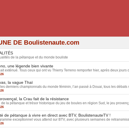
UNE DE Boulistenaute.com
ALITÉS
ualités de la pétanque et du monde bouliste
eno, une légende bien vivante
lait exténué. Tous ceux qui ont vu Thierry Terreno remporter hier, après deux jours de
026
vas, la vague Thaï
les derniers championnats du monde féminin, l’an passé à Douai, tous les débats su
026
rovençal, la Crau fait de la résistance
 de la pétanque et trésor historique du jeu de boules en région Sud, le jeu provença
026
té de pétanque à vivre en direct avec BTV, BoulistenauteTV !
ramme exceptionnel vous attend sur BTV, avec plusieurs semaines de retransmiss
026