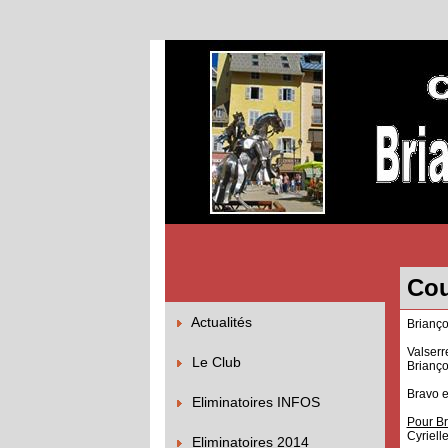
Cou
Actualités
Brianço
Valserr
Le Club
Brianço
Bravo e
Eliminatoires INFOS
Pour B
Cyriell
Eliminatoires 2014