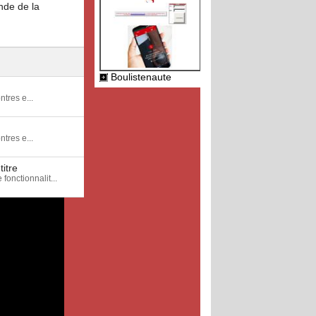
nde de la
Boulistenaute
tres e...
tres e...
itre
nctionnalit...