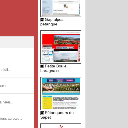
Gap alpes
pétanque
Petite Boule
 lutt...
Laragnaise
r l...
l vien...
Pétanqueurs du
Sapet
ions au cœu...