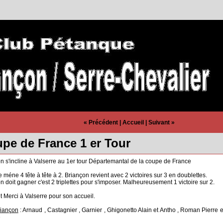
« Précédent
|
Accueil
|
Suivant »
pe de France 1 er Tour
n s'incline à Valserre au 1er tour Départemantal de la coupe de France
e méne 4 tête à tête à 2. Briançon revient avec 2 victoires sur 3 en doublettes.
n doit gagner c'est 2 triplettes pour s'imposer. Malheureusement 1 victoire sur 2.
t Merci à Valserre pour son accueil.
riançon
: Arnaud , Castagnier , Garnier , Ghigonetto Alain et Antho , Roman Pierre e
e