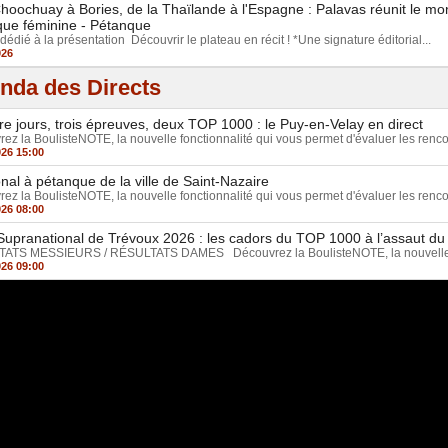
hoochuay à Bories, de la Thaïlande à l'Espagne : Palavas réunit le mo
ue féminine - Pétanque
dédié à la présentation Découvrir le plateau en récit ! *Une signature éditorial...
026
nda des Directs
e jours, trois épreuves, deux TOP 1000 : le Puy-en-Velay en direct
ez la BoulisteNOTE, la nouvelle fonctionnalité qui vous permet d'évaluer les rencon
026 15:00
nal à pétanque de la ville de Saint-Nazaire
ez la BoulisteNOTE, la nouvelle fonctionnalité qui vous permet d'évaluer les rencon
026 08:00
upranational de Trévoux 2026 : les cadors du TOP 1000 à l’assaut du t
ATS MESSIEURS / RÉSULTATS DAMES Découvrez la BoulisteNOTE, la nouvelle fo
026 09:00