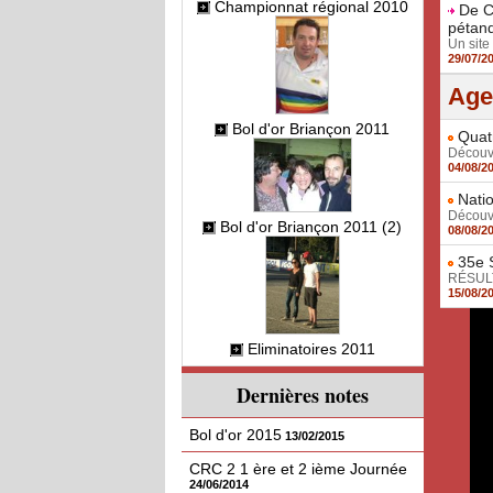
Championnat régional 2010
De C
pétanq
Un site 
29/07/2
Age
Bol d'or Briançon 2011
Quatr
Découvr
04/08/2
Natio
Découvr
Bol d'or Briançon 2011 (2)
08/08/2
35e S
RÉSULT
15/08/2
Eliminatoires 2011
Dernières notes
Bol d'or 2015
13/02/2015
CRC 2 1 ère et 2 ième Journée
24/06/2014