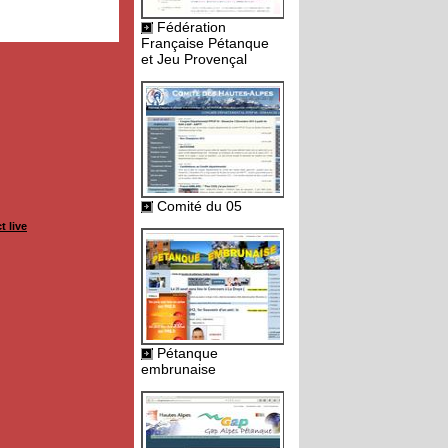
Fédération
Française Pétanque
et Jeu Provençal
Comité du 05
t live
Pétanque
embrunaise