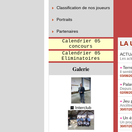
Classification de nos joueurs
Portraits
Partenaires
Calendrier 05
LA 
concours
Calendrier 05
ACTU
Eliminatoires
Les act
Galerie
Terr
Il semb
03/08/2
Pala
Depuis 
02/08/2
Jeu p
Ancêtre
Interclub
30/07/2
Un é
Un prog
30/07/2