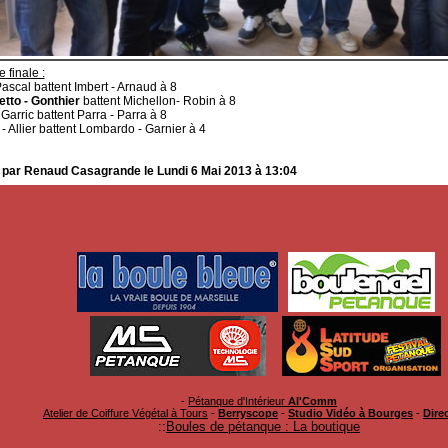
 finale :
Pascal battent Imbert - Arnaud à 8
tto - Gonthier
battent Michellon- Robin à 8
 Garric battent Parra - Parra à 8
- Allier battent Lombardo - Garnier à 4
 par Renaud Casagrande le Lundi 6 Mai 2013 à 13:04
-
Pétanque d'Intérieur
Al'Comm
Atelier de Coiffure Végétal à Tours
-
Berryscope
-
Studio Vidéo à Bourges
-
Direc
::
Boules de pétanque : La boutique