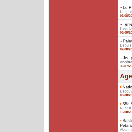
Le P
Un grand
07/08/2
Terr
Il semb
03/08/2
Pala
Depuis 
02/08/2
Jeu p
Ancêtre
30/07/2
Age
Natio
Découvr
08/08/2
35e S
RÉSULT
15/08/2
Basti
Pétan
Abonnez