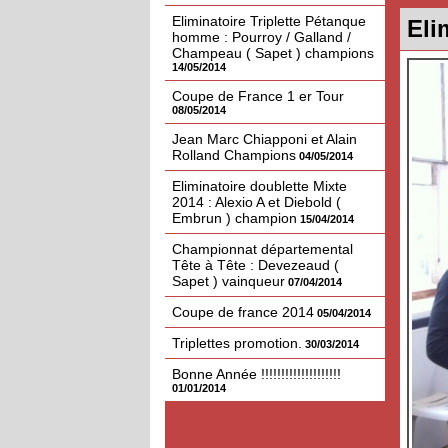
Eliminatoire Triplette Pétanque
Eli
homme : Pourroy / Galland /
Champeau ( Sapet ) champions
14/05/2014
Coupe de France 1 er Tour
08/05/2014
Jean Marc Chiapponi et Alain
Rolland Champions
04/05/2014
Eliminatoire doublette Mixte
2014 : Alexio A et Diebold (
Embrun ) champion
15/04/2014
Championnat départemental
Tête à Tête : Devezeaud (
Sapet ) vainqueur
07/04/2014
Coupe de france 2014
05/04/2014
Triplettes promotion.
30/03/2014
Bonne Année !!!!!!!!!!!!!!!!!!!!
01/01/2014