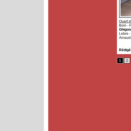
Quart de
Boin - 
Ghigone
Lebre -
Arnaud 
Rédigé
1
2