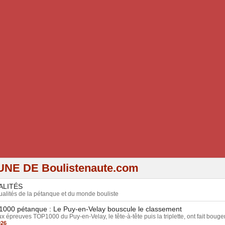
UNE DE Boulistenaute.com
ALITÉS
ualités de la pétanque et du monde bouliste
000 pétanque : Le Puy-en-Velay bouscule le classement
x épreuves TOP1000 du Puy-en-Velay, le tête-à-tête puis la triplette, ont fait bouger 
026