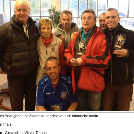
es Briançonnaise étaient au rendez vous ce dimanche matin .
 finale :
n - Arnaud
bat Vitale -Dussert