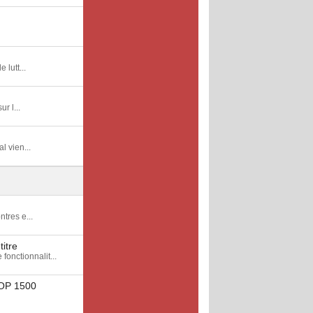
 lutt...
r l...
l vien...
tres e...
itre
nctionnalit...
 TOP 1500