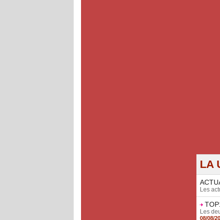
LA 
ACTU
Les act
TOP1
Les deu
08/08/2