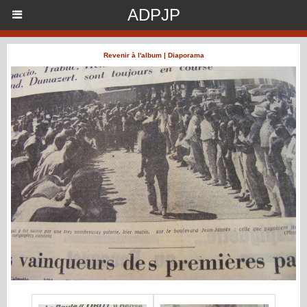
ADPJP
Revenir à l'album
|
Diaporama