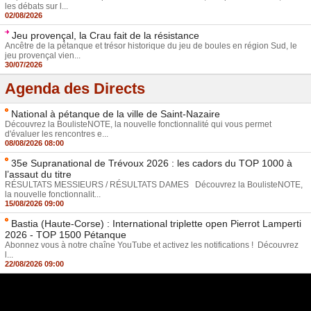
les débats sur l...
02/08/2026
Jeu provençal, la Crau fait de la résistance
Ancêtre de la pétanque et trésor historique du jeu de boules en région Sud, le
jeu provençal vien...
30/07/2026
Agenda des Directs
National à pétanque de la ville de Saint-Nazaire
Découvrez la BoulisteNOTE, la nouvelle fonctionnalité qui vous permet
d'évaluer les rencontres e...
08/08/2026 08:00
35e Supranational de Trévoux 2026 : les cadors du TOP 1000 à
l’assaut du titre
RÉSULTATS MESSIEURS / RÉSULTATS DAMES Découvrez la BoulisteNOTE,
la nouvelle fonctionnalit...
15/08/2026 09:00
Bastia (Haute-Corse) : International triplette open Pierrot Lamperti
2026 - TOP 1500 Pétanque
Abonnez vous à notre chaîne YouTube et activez les notifications ! Découvrez
l...
22/08/2026 09:00