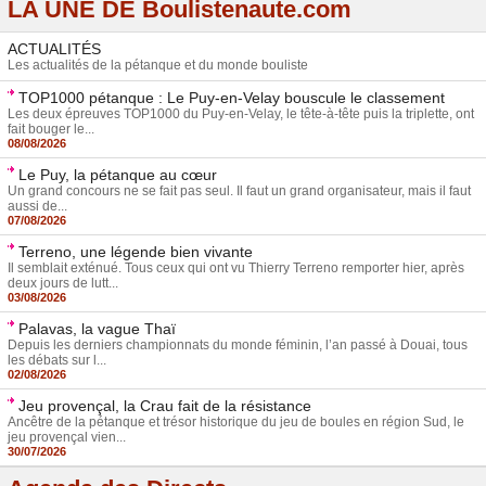
LA UNE DE Boulistenaute.com
ACTUALITÉS
Les actualités de la pétanque et du monde bouliste
TOP1000 pétanque : Le Puy-en-Velay bouscule le classement
Les deux épreuves TOP1000 du Puy-en-Velay, le tête-à-tête puis la triplette, ont
fait bouger le...
08/08/2026
Le Puy, la pétanque au cœur
Un grand concours ne se fait pas seul. Il faut un grand organisateur, mais il faut
aussi de...
07/08/2026
Terreno, une légende bien vivante
Il semblait exténué. Tous ceux qui ont vu Thierry Terreno remporter hier, après
deux jours de lutt...
03/08/2026
Palavas, la vague Thaï
Depuis les derniers championnats du monde féminin, l’an passé à Douai, tous
les débats sur l...
02/08/2026
Jeu provençal, la Crau fait de la résistance
Ancêtre de la pétanque et trésor historique du jeu de boules en région Sud, le
jeu provençal vien...
30/07/2026