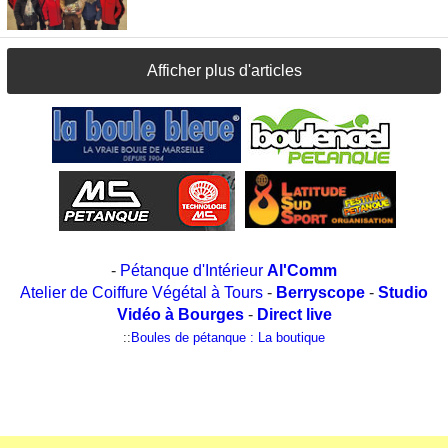
Afficher plus d'articles
-
Pétanque d'Intérieur
Al'Comm
Atelier de Coiffure Végétal à Tours
-
Berryscope
-
Studio
Vidéo à Bourges
-
Direct live
::
Boules de pétanque : La boutique