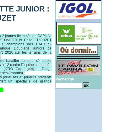
TE JUNIOR :
UZET
os 2 jeunes licençiés du GAPHA :
IACOMETTI et Enzo CROUZET
nus champions des HAUTES-
nque Doublette juniors ce
 2026 sur les terrains de la
.
t dû batailler dur pour s'imposer
3 à 12 contre l'équipe composée
L (K'RO Gapençais) et Diego
 des Arnauds) .
es joueuses et joueurs présents
Recherche
ffert un spectacle de grande
..