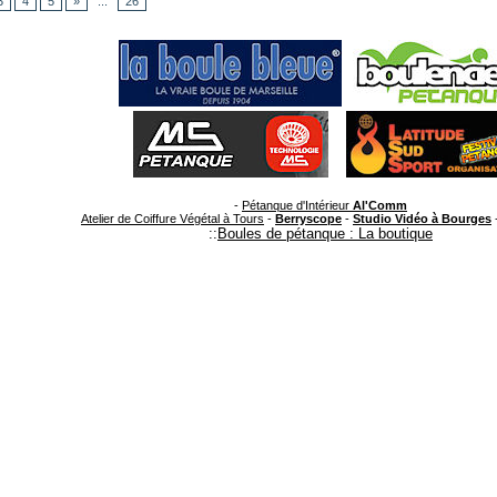
3
4
5
»
...
26
-
Pétanque d'Intérieur
Al'Comm
Atelier de Coiffure Végétal à Tours
-
Berryscope
-
Studio Vidéo à Bourges
::
Boules de pétanque : La boutique