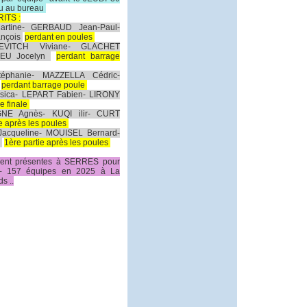
ou au bureau
ITS :
rtine- GERBAUD Jean-Paul-
nçois
perdant en poules
EVITCH Viviane- GLACHET
IEU Jocelyn
perdant barrage
éphanie- MAZZELLA Cédric-
perdant barrage poule
ica- LEPART Fabien- LIRONY
e finale
GNE Agnès
- KUQI ilir- CURT
ie après les poules
acqueline- MOUISEL Bernard-
n
1ère partie après les poules
ient présentes à SERRES pour
e - 157 équipes en 2025 à La
s ..