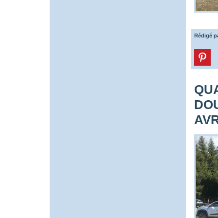
Rédigé p
QUA
DOU
AVR