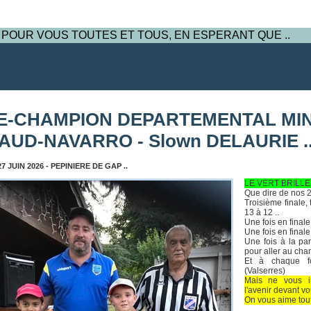
 POUR VOUS TOUTES ET TOUS, EN ESPERANT QUE ..
E-CHAMPION DEPARTEMENTAL MINI
AUD-NAVARRO - Slown DELAURIE .
7 JUIN 2026 - PEPINIERE DE GAP ..
LE VERT BRILLE 
Que dire de nos 2
Troisième finale, 
13 à 12 ..
Une fois en finale
Une fois en final
Une fois à la par
pour aller au cha
Et à chaque f
(Valserres)
Mais ne vous i
l'avenir devant vo
On vous aime toute