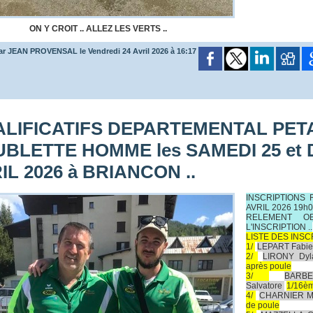
ON Y CROIT .. ALLEZ LES VERTS ..
ar JEAN PROVENSAL le Vendredi 24 Avril 2026 à 16:17
LIFICATIFS DEPARTEMENTAL PE
BLETTE HOMME les SAMEDI 25 et
IL 2026 à BRIANCON ..
INSCRIPTIONS 
AVRIL 2026 19h00 
RELEMENT OB
L'INSCRIPTION ..
LISTE DES INSC
1/
LEPART Fabien
2/
LIRONY Dyl
après poule
3/
BARB
Salvatore
1/16èm
4/
CHARNIER M
de poule