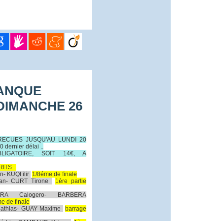
TANQUE
 DIMANCHE 26
RECUES JUSQU'AU LUNDI 20
dernier délai ..
LIGATOIRE, SOIT 14€, A
RITS :
- KUQI ilir
1/8éme de finale
an- CURT Tirone
1ère partie
ERA Calogero- BARBERA
e de finale
athias- GUAY Maxime
barrage