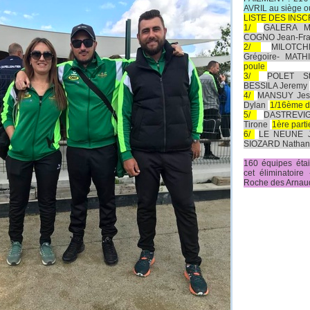
AVRIL au siège 
LISTE DES INSCR
1/
GALERA Ma
COGNO Jean-Fra
2/
MILOTCH
Grégoire- MATH
poule
3/
POLET St
BESSILA Jeremy
4/
MANSUY Jess
Dylan
1/16ème d
5/
DASTREVI
Tirone
1ère part
6/
LE NEUNE J
SIOZARD Natha
160 équipes éta
cet éliminatoir
Roche des Arnaud