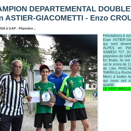
MPION DEPARTEMENTAL DOUBLET
n ASTIER-GIACOMETTI - Enzo CRO
026 à GAP - Pépinière ..
Félicitations à n
Evan ASTIER-G
qui sont deve
ALPES en Péta
SAMEDI ?27 JUIN
pépinière de GAP
En finale, ils on
sur le score de 1
de Lilio PASCA
TARIFA (La Roche
Merci à toutes l
qui nous ont o
qualité.
LE VERT BRILLE 