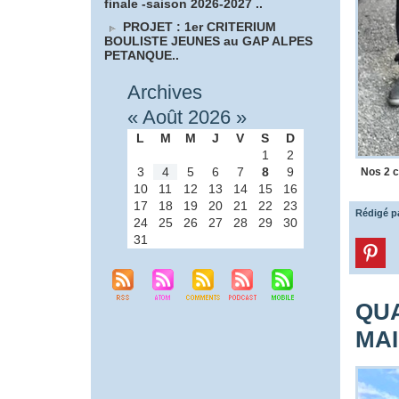
finale -saison 2026-2027 ..
PROJET : 1er CRITERIUM
BOULISTE JEUNES au GAP ALPES
PETANQUE..
Archives
«
Août 2026
»
L
M
M
J
V
S
D
1
2
3
4
5
6
7
8
9
Nos 2 
10
11
12
13
14
15
16
17
18
19
20
21
22
23
Rédigé p
24
25
26
27
28
29
30
31
QUA
MAI