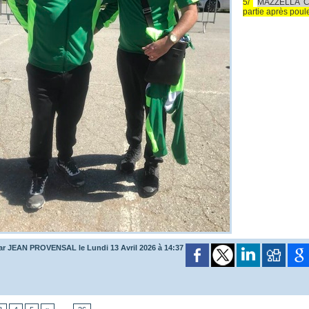
5/
MAZZELLA C
partie après poul
ar JEAN PROVENSAL le Lundi 13 Avril 2026 à 14:37