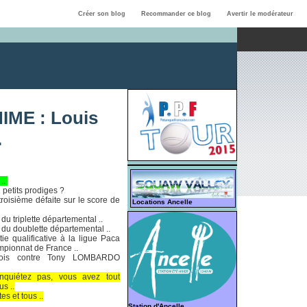
Créer son blog
Recommander ce blog
Avertir le modérateur
ME : Louis
.
..
 petits prodiges ?
troisième défaite sur le score de
Locations Ancelle
 du triplette départemental ..
e du doublette départemental ..
tie qualificative à la ligue Paca
mpionnat de France ..
ois contre Tony LOMBARDO
nquiétez pas, vous avez tout
us ..
s et tous ..
Station d'Ancelle