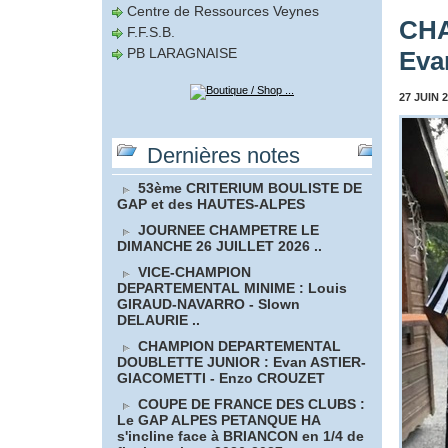
Centre de Ressources Veynes
CHA
F.F.S.B.
PB LARAGNAISE
Eva
27 JUIN 2
Dernières notes
53ème CRITERIUM BOULISTE DE
GAP et des HAUTES-ALPES
JOURNEE CHAMPETRE LE
DIMANCHE 26 JUILLET 2026 ..
VICE-CHAMPION
DEPARTEMENTAL MINIME : Louis
GIRAUD-NAVARRO - Slown
DELAURIE ..
CHAMPION DEPARTEMENTAL
DOUBLETTE JUNIOR : Evan ASTIER-
GIACOMETTI - Enzo CROUZET
COUPE DE FRANCE DES CLUBS :
Le GAP ALPES PETANQUE HA
s'incline face à BRIANCON en 1/4 de