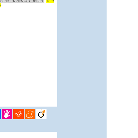
édric- RAMBAUD Yohan
1ère
e