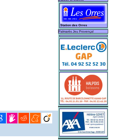
Station des Orres
Palmarès Jeu Provençal