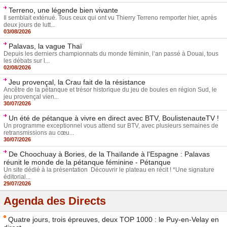
Terreno, une légende bien vivante
Il semblait exténué. Tous ceux qui ont vu Thierry Terreno remporter hier, après
deux jours de lutt...
03/08/2026
Palavas, la vague Thaï
Depuis les derniers championnats du monde féminin, l’an passé à Douai, tous
les débats sur l...
02/08/2026
Jeu provençal, la Crau fait de la résistance
Ancêtre de la pétanque et trésor historique du jeu de boules en région Sud, le
jeu provençal vien...
30/07/2026
Un été de pétanque à vivre en direct avec BTV, BoulistenauteTV !
Un programme exceptionnel vous attend sur BTV, avec plusieurs semaines de
retransmissions au cœu...
30/07/2026
De Choochuay à Bories, de la Thaïlande à l'Espagne : Palavas
réunit le monde de la pétanque féminine - Pétanque
Un site dédié à la présentation Découvrir le plateau en récit ! *Une signature
éditorial...
29/07/2026
Agenda des Directs
Quatre jours, trois épreuves, deux TOP 1000 : le Puy-en-Velay en