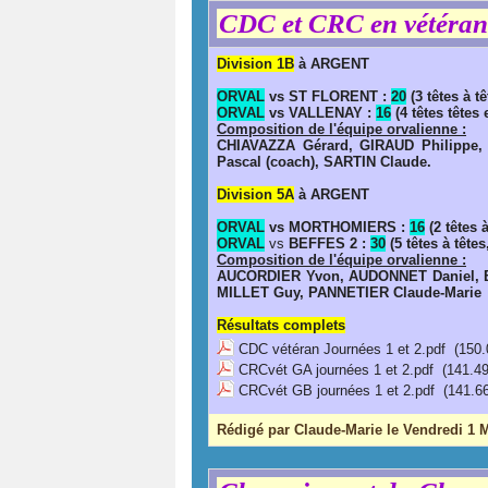
CDC et CRC en vétéran 
Division 1B
à ARGENT
ORVAL
vs ST FLORENT :
20
(3 têtes à t
ORVAL
vs VALLENAY :
16
(4 têtes têtes
Composition de l'équipe orvalienne :
CHIAVAZZA Gérard, GIRAUD Philippe,
Pascal (coach), SARTIN Claude.
Division 5A
à ARGENT
ORVAL
vs MORTHOMIERS :
16
(2 têtes à
ORVAL
vs
BEFFES 2 :
30
(5 têtes à têtes
Composition de l'équipe orvalienne :
AUCORDIER Yvon, AUDONNET Daniel, BA
MILLET Guy, PANNETIER Claude-Marie
Résultats complets
CDC vétéran Journées 1 et 2.pdf
(150.
CRCvét GA journées 1 et 2.pdf
(141.49
CRCvét GB journées 1 et 2.pdf
(141.6
Rédigé par Claude-Marie le Vendredi 1 M