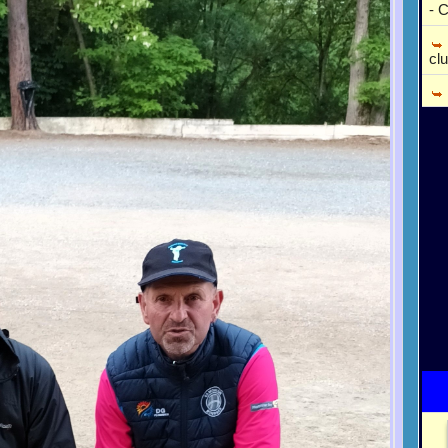
- 
cl