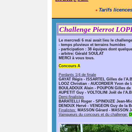
Tarifs licence
Challenge Pierrot LO
Le mercredi 6 mai avait lieu le challen
- temps pluvieux et terrains humides
- participation : 38 équipes dont quelq
- arbitre: Gérald SOULAT
MERCI à vous tous.
Concours A
Perdants 1/4 de finale
GAYAT Régis - ISSARTEL Gilles de l'A.B
LOOZ Christian - AUCORDIER Yvon
de l
BOULADOUX Alain - POUPON Gilles de 
AUPETIT Guy - VOLTOLINI Joël de l'A.B
Demi-finalistes
BARATELLI Roger - SPINOUZE Jean-Miche
DENOUX Hervé - VENGEON Guy de la Bou
Finalistes:
MASSON Gérard - MASSON Jea
Vainqueurs du concours et du challenge:
D