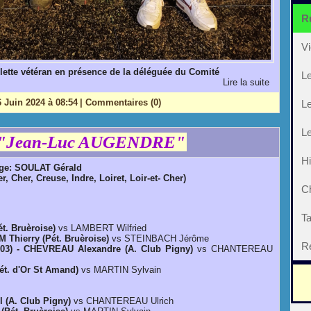
R
Vi
ette vétéran en présence de la déléguée du Comité
L
Lire la suite
 Juin 2024 à 08:54
|
Commentaires (0)
L
Le
ge "Jean-Luc AUGENDRE"
Hi
rage: SOULAT Gérald
r, Cher, Creuse, Indre, Loiret, Loir-et- Cher)
C
Ta
t. Bruèroise)
vs LAMBERT Wilfried
 Thierry (Pét. Bruèroise)
vs STEINBACH Jérôme
Ré
-03) - CHEVREAU Alexandre (A. Club Pigny)
vs CHANTEREAU
t. d'Or St Amand)
vs MARTIN Sylvain
(A. Club Pigny)
vs CHANTEREAU Ulrich