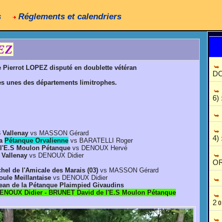
s
Réglements et calendriers
PEZ
ge Pierrot LOPEZ disputé en doublette vétéran
D
ues unes des départements limitrophes.
6) 
 Vallenay
vs MASSON Gérard
4) 
a
Pétanque Orvalienne
vs BARATELLI Roger
l'E.S Moulon Pétanque
vs DENOUX Hervé
 Vallenay
vs DENOUX Didier
O
l de l'Amicale des Marais (03)
vs MASSON Gérard
le Meillantaise
vs DENOUX Didier
n de la Pétanque Plaimpied Givaudins
ENOUX Didier - BRUNET David de l'E.S Moulon Pétanque
2
0