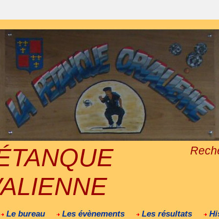
PÉTANQUE
Rech
ALIENNE
Le bureau
Les évènements
Les résultats
Hi