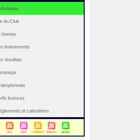
ubriques
e du Club
e bureau
es évènements
s résultats
storique
hampionnats
rifs licences
glements et calendriers