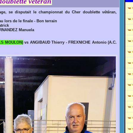
oublette vétéran
age, se disputait le championnat du Cher doublette vétéran,
 lors de le finale - Bon terrain
trick
HERNANDEZ Manuela
E.S MOULON)
vs ANGIBAUD Thierry - FREXNICHE Antonio (A.C.