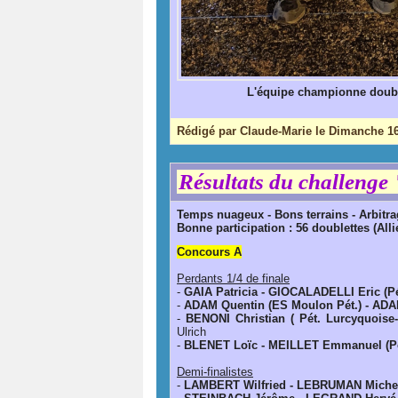
L'équipe championne doubl
Rédigé par Claude-Marie le Dimanche 16
Résultats du challen
Temps nuageux - Bons terrains - Arbit
Bonne participation : 56 doublettes (Allie
Concours A
Perdants 1/4 de finale
-
GAIA Patricia - GIOCALADELLI Eric (Pé
-
ADAM Quentin (ES Moulon Pét.) - ADAM
-
BENONI Christian ( Pét. Lurcyquoise
Ulrich
-
BLENET Loïc - MEILLET Emmanuel (Pé
Demi-finalistes
-
LAMBERT Wilfried - LEBRUMAN Michel 