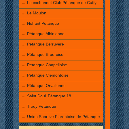
Le cochonnet Club Pétanque de Cuffy
Le Moulon
Nohant Pétanque
Pétanque Albinienne
Pétanque Berruyère
Pétanque Brueroise
Pétanque Chapelloise
Pétanque Clémontoise
Pétanque Orvalienne
Saint Doul' Pétanque 18
Trouy Pétanque
Union Sportive Florentaise de Pétanque