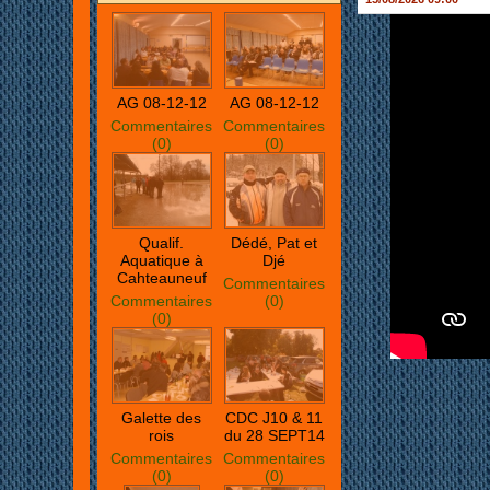
AG 08-12-12
AG 08-12-12
Commentaires
Commentaires
(0)
(0)
Qualif.
Dédé, Pat et
Aquatique à
Djé
Cahteauneuf
Commentaires
Commentaires
(0)
(0)
Galette des
CDC J10 & 11
rois
du 28 SEPT14
Commentaires
Commentaires
(0)
(0)