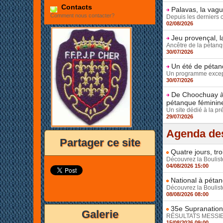
Contacts
Palavas, la vag
Comment nous contacter?
Depuis les derniers 
02/08/2026
Jeu provençal, l
Ancêtre de la pétanqu
30/07/2026
Un été de pétanq
Un programme except
30/07/2026
De Choochuay à 
pétanque féminin
Un site dédié à la pr
29/07/2026
Agenda des
Partager ce site
Quatre jours, tr
Découvrez la Bouliste
04/08/2026 15:00
National à pétan
Découvrez la Bouliste
08/08/2026 08:00
35e Supranationa
Galerie
RÉSULTATS MESSIEUR
15/08/2026 09:00