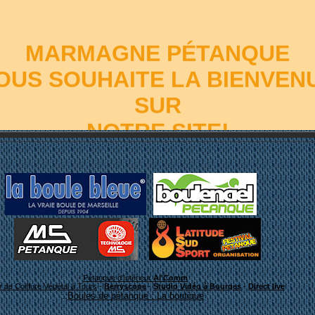
MARMAGNE PÉTANQUE
OUS SOUHAITE LA BIENVEN
SUR
NOTRE SITE!
-
Pétanque d'Intérieur
Al'Comm
er de Coiffure Végétal à Tours
-
Berryscope
-
Studio Vidéo à Bourges
-
Direct live
::
Boules de pétanque : La boutique
Bon surf!