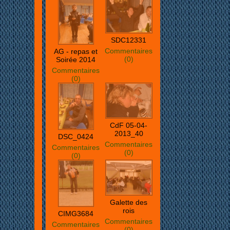
SDC12331
Commentaires
AG - repas et
(0)
Soirée 2014
Commentaires
(0)
CdF 05-04-
2013_40
DSC_0424
Commentaires
Commentaires
(0)
(0)
Galette des
rois
CIMG3684
Commentaires
Commentaires
(0)