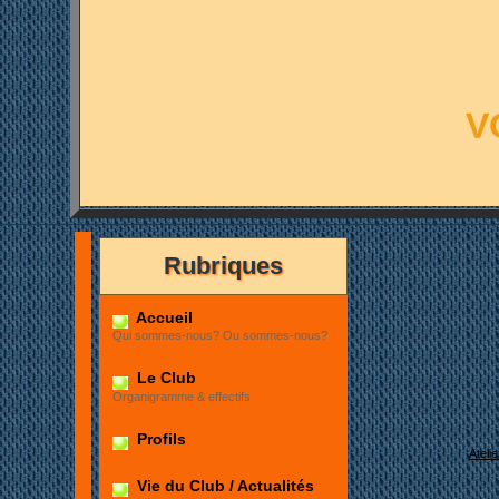
V
Rubriques
Accueil
Qui sommes-nous? Ou sommes-nous?
Le Club
Organigramme & effectifs
Profils
Ateli
Vie du Club / Actualités