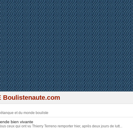
 plein de résultats à la pétanq
 Boulistenaute.com
 pétanque et du monde bouliste
gende bien vivante
Tous ceux qui ont vu Thierry Terreno remporter hier, après deux jours de lutt...