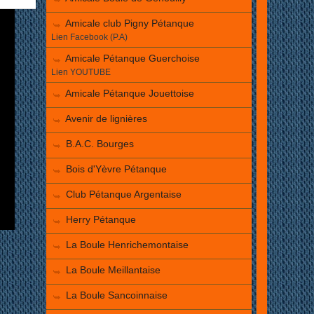
Amicale club Pigny Pétanque
Lien Facebook (P.A)
Amicale Pétanque Guerchoise
Lien YOUTUBE
Amicale Pétanque Jouettoise
Avenir de lignières
B.A.C. Bourges
Bois d'Yèvre Pétanque
Club Pétanque Argentaise
Herry Pétanque
La Boule Henrichemontaise
La Boule Meillantaise
La Boule Sancoinnaise