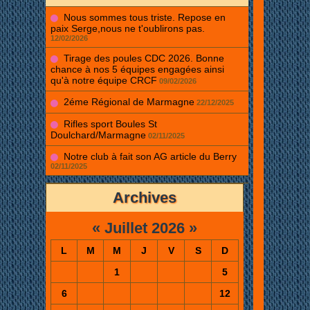
Nous sommes tous triste. Repose en
paix Serge,nous ne t'oublirons pas.
12/02/2026
Tirage des poules CDC 2026. Bonne
chance à nos 5 équipes engagées ainsi
qu'à notre équipe CRCF
09/02/2026
2éme Régional de Marmagne
22/12/2025
Rifles sport Boules St
Doulchard/Marmagne
02/11/2025
Notre club à fait son AG article du Berry
02/11/2025
Archives
«
Juillet 2026
»
L
M
M
J
V
S
D
1
5
6
12