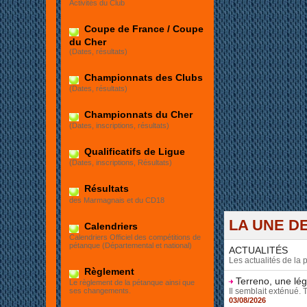
Activités du Club
Et
Coupe de France / Coupe
du Cher
(Dates, résultats)
Championnats des Clubs
(Dates, résultats)
Championnats du Cher
(Dates, inscriptions, résultats)
Qualificatifs de Ligue
(Dates, inscriptions, Résultats)
Résultats
des Marmagnais et du CD18
LA UNE DE
Calendriers
Calendriers Officiel des compétitions de
pétanque (Départemental et national)
ACTUALITÉS
Les actualités de la
Règlement
Terreno, une lé
Le règlement de la pétanque ainsi que
Il semblait exténué. 
ses changements.
03/08/2026