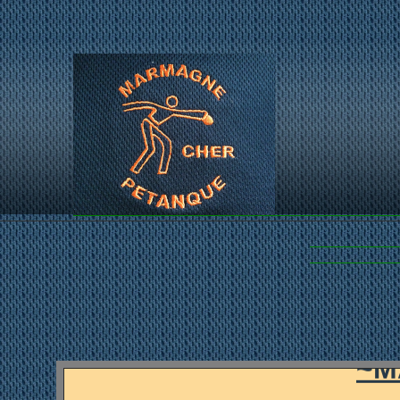
...LES PET
~M