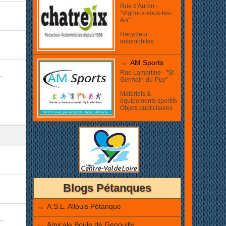
Rue d'Auron -
"Vignoux-sous-les-
Aix"
Recycleur
automobiles
AM Sports
Rue Lamartine - "St
.
Germain-du-Puy"
Matériels &
équipements sportifs
Objets publicitaires
Blogs Pétanques
A.S.L. Allouis Pétanque
..
Amicale Boule de Genouilly