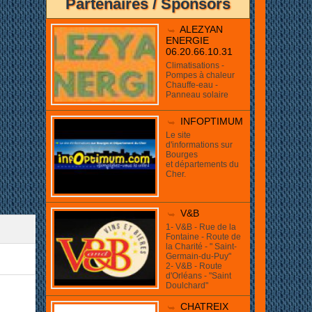
Partenaires / Sponsors
ue!
ALEZYAN
ENERGIE
06.20.66.10.31
Climatisations -
Pompes à chaleur
Chauffe-eau -
Panneau solaire
INFOPTIMUM
Le site
d'informations sur
Bourges
et départements du
Cher.
V&B
1- V&B - Rue de la
Fontaine - Route de
la Charité - " Saint-
Germain-du-Puy"
2- V&B - Route
d'Orléans - "Saint
Doulchard"
CHATREIX