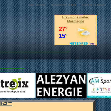
Créer son blog
Recommander ce blog
Avertir le modérateur
Prévisions météo
Marmagne
MARMAGNE...
IS~