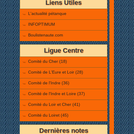
Liens Utiles
L'actualité pétanque
INFOPTIMUM
Boulistenaute.com
Ligue Centre
Comité du Cher (18)
Comité de L'Eure et Loir (28)
Comité de l'Indre (36)
Comité de l'Indre et Loire (37)
Comité du Loir et Cher (41)
Comité du Loiret (45)
Dernières notes