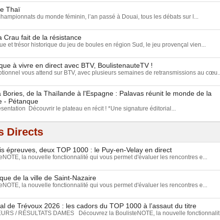
ue Thaï
championnats du monde féminin, l’an passé à Douai, tous les débats sur l...
a Crau fait de la résistance
e et trésor historique du jeu de boules en région Sud, le jeu provençal vien...
ue à vivre en direct avec BTV, BoulistenauteTV !
ionnel vous attend sur BTV, avec plusieurs semaines de retransmissions au cœu..
Bories, de la Thaïlande à l'Espagne : Palavas réunit le monde de la
e - Pétanque
ésentation Découvrir le plateau en récit ! *Une signature éditorial...
 Directs
ois épreuves, deux TOP 1000 : le Puy-en-Velay en direct
NOTE, la nouvelle fonctionnalité qui vous permet d'évaluer les rencontres e...
que de la ville de Saint-Nazaire
NOTE, la nouvelle fonctionnalité qui vous permet d'évaluer les rencontres e...
l de Trévoux 2026 : les cadors du TOP 1000 à l’assaut du titre
S / RÉSULTATS DAMES Découvrez la BoulisteNOTE, la nouvelle fonctionnalit.