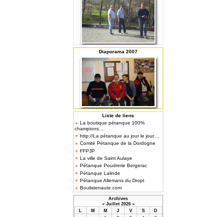
Diaporama 2007
Liste de liens
La boutique pétanque 100%
champions....
http://La pétanque au jour le jour....
Comité Pétanque de la Dordogne
FFPJP
La ville de Saint Aulaye
Pétanque Poudrerie Bergerac
Pétanque Lalinde
Pétanque Allemans du Dropt
Boulistenaute.com
Archives
«
Juillet 2026
»
L
M
M
J
V
S
D