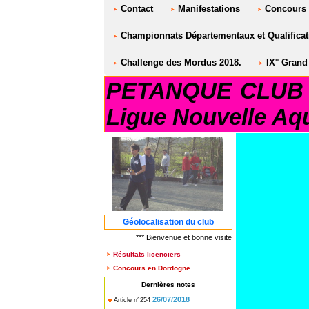
Contact
Manifestations
Concours
Championnats Départementaux et Qualificati
Challenge des Mordus 2018.
IX° Grand 
PETANQUE CLUB S
Ligue Nouvelle Aqu
Géolocalisation du club
*** Bienvenue et bonne visite sur le site PETANQUE 
Résultats licenciers
Concours en Dordogne
Dernières notes
26/07/2018
Article n°254