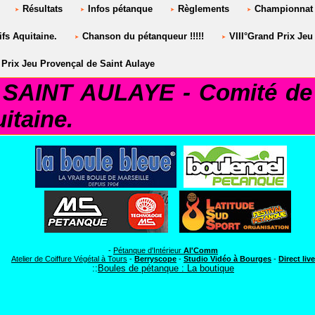
Résultats
Infos pétanque
Règlements
Championnat 
fs Aquitaine.
Chanson du pétanqueur !!!!!
VIII°Grand Prix Jeu
Prix Jeu Provençal de Saint Aulaye
AINT AULAYE - Comité de 
itaine.
CLUB SAINT AULAYE***
-
Pétanque d'Intérieur
Al'Comm
Atelier de Coiffure Végétal à Tours
-
Berryscope
-
Studio Vidéo à Bourges
-
Direct live
::
Boules de pétanque : La boutique