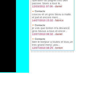
operation du poignet tres bien
passee. bises a tous le...
daniel
12/03/2011 07:06 -
Contacts
coucou et un gros bisou a maite
et joel et encore merc...
fabrice
14/07/2010 15:32 -
Contacts
je vois que tonton m'a devancé
gros bisous a tous et encor...
daniel
12/07/2010 08:32 -
Contacts
bien le bonjour a toutes et tous,un
tres grand merçi ,pou...
tonton
12/07/2010 08:25 -