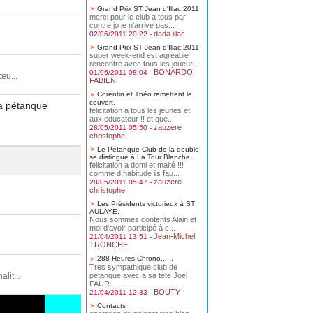
Grand Prix ST Jean d'Illac 2011
merci pour le club a tous par
contre jo je n'arrive pas...
dada illac
02/06/2011 20:22 -
Grand Prix ST Jean d'Illac 2011
super week-end est agréable
rencontre avec tous les joueur...
BONARDO
01/06/2011 08:04 -
œu...
FABIEN
Corentin et Théo remettent le
couvert.
la pétanque
felicitation a tous les jeunes et
aux educateur !! et que...
zauzere
28/05/2011 05:50 -
christophe
Le Pétanque Club de la double
se distingue à La Tour Blanche.
felicitation a domi et maité !!!
comme d habitude ils fau...
zauzere
28/05/2011 05:47 -
christophe
Les Présidents victorieux à ST
AULAYE.
Nous sommes contents Alain et
moi d'avoir participé à c...
Jean-Michel
21/04/2011 13:51 -
TRONCHE
288 Heures Chrono......
Tres sympathique club de
petanque avec a sa tete Joel
it...
FAUR...
BOUTY
21/04/2011 12:33 -
Contacts