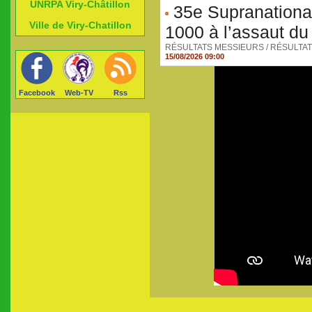
UNRPA Viry-Châtillon
35e Supranationa
Ville de Viry-Chatillon
1000 à l’assaut du 
RÉSULTATS MESSIEURS / RÉSULTATS DA
15/08/2026 09:00
Facebook
Web-TV
Rss