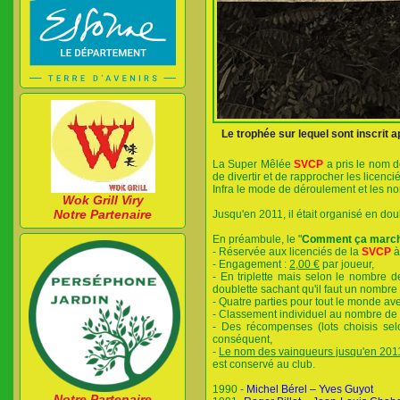
Le trophée sur lequel sont inscrit 
La Super Mêlée
SVCP
a pris le nom 
de divertir et de rapprocher les licenci
Infra le mode de déroulement et les 
Wok Grill Viry
Notre Partenaire
Jusqu'en 2011, il était organisé en dou
En préambule, le "
Comment ça marc
- Réservée aux licenciés de la
SVCP
à
- Engagement :
2,00 €
par joueur,
- En triplette mais selon le nombre 
doublette sachant qu'il faut un nombre
- Quatre parties pour tout le monde ave
- Classement individuel au nombre de p
- Des récompenses (lots choisis se
conséquent,
-
Le nom des vainqueurs jusqu'en 2011 
est conservé au club.
1990 -
Michel Bérel – Yves Guyot
Notre Partenaire