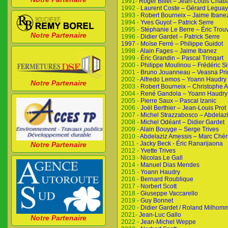
1991-
Roger Billet – Jean-Louis Cha
1992 -
Laurent Coste – Gérard Legua
1993 -
Robert Bourneix – Jaime Ibane
1994 -
Yves Guyot – Patrick Serre
1995 -
Stéphanie Le Berre – Éric Trou
Notre Partenaire
1996 -
Didier Gardet – Patrick Serre
1997 - Moïse Ferré – Philippe Guidot
1998 -
Alain Fages – Jaime Ibanez
1999 -
Éric Grandin – Pascal Trinqart
2000 -
Philippe Moulinou – Frédéric Si
2001 -
Bruno Jouanneau – Veasna Pr
2002 -
Alfredo Lemos – Yoann Haudry
Notre Partenaire
2003 -
Robert Bourneix – Christophe A
2004 -
René Gandola – Yoann Haudry
2005 -
Pierre Saux – Pascal Izanic
2006 -
Joël Berthier – Jean-Louis Prot
2007 -
Michel Strazzabosco – Abdelaz
2008 -
Michel Odéant – Didier Gardet
2009 -
Alain Bouyge – Serge Trives
2010 -
Abdelaziz Amessis – Marc Chéri
2011 -
Jacky Beck - Éric Ranarijaona
Notre Partenaire
2012 -
Yvette Trives
2013 -
Nicolas Le Gall
2014 -
Manuel Dias Mendes
2015 -
Yoann Haudry
2016 -
Bernard Roublique
2017 -
Norbert Scott
2018 -
Giuseppe Vaccarello
2019 -
Guy Bonnet
2020 -
Didier Gardet / Roland Milhom
2021-
Jean-Luc Gallo
Notre Partenaire
2022 -
Jean-Michel Weppe