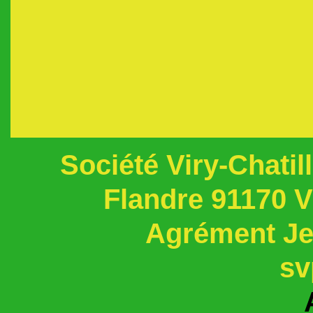
Société Viry-Chati
Flandre 91170 
Agrément Jeu
sv