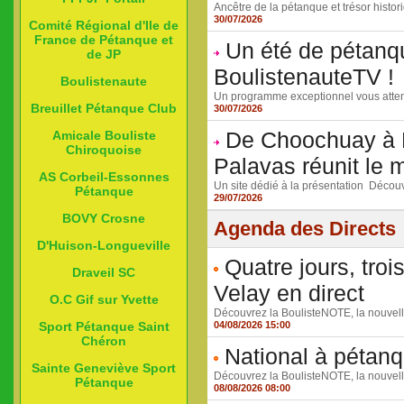
Ancêtre de la pétanque et trésor histor
30/07/2026
Comité Régional d'Ile de
France de Pétanque et
Un été de pétanqu
de JP
BoulistenauteTV !
Boulistenaute
Un programme exceptionnel vous atten
Breuillet Pétanque Club
30/07/2026
De Choochuay à B
Amicale Bouliste
Chiroquoise
Palavas réunit le 
AS Corbeil-Essonnes
Un site dédié à la présentation Découvri
Pétanque
29/07/2026
BOVY Crosne
Agenda des Directs
D'Huison-Longueville
Quatre jours, tro
Draveil SC
Velay en direct
O.C Gif sur Yvette
Découvrez la BoulisteNOTE, la nouvelle
04/08/2026 15:00
Sport Pétanque Saint
Chéron
National à pétanq
Sainte Geneviève Sport
Découvrez la BoulisteNOTE, la nouvelle
Pétanque
08/08/2026 08:00