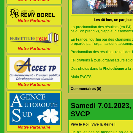
Les 40 lots, un par joue
Notre Partenaire
La proclamation des résultats (en
PJ
)
ce qu'on prend ?), d'applaudissements
En France, tout fini par des chansons d
préparée par l'organisateur et accomp
Notre Partenaire
Proclamation des résultats, retrait des 
Félicitations à tous, organisateurs et
Des photos dans la
Photothèque
à la
Alain FAGES
Notre Partenaire
Commentaires (0)
Samedi 7.01.2023, 
SVCP
Vive le Roi ! Vive la Reine !
Notre Partenaire
On n'allait pas se passer un an de p