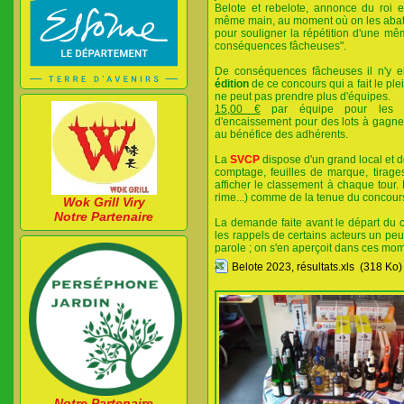
Belote et rebelote,
annonce du roi e
même main, au moment où on les abat et
pour souligner la répétition d'une mê
conséquences fâcheuses".
De conséquences fâcheuses il n'y e
édition
de ce concours qui a fait le ple
ne peut pas prendre plus d'équipes.
15,00 €
par équipe pour les in
d'encaissement pour des lots à gagne
au bénéfice des adhérents.
La
SVCP
dispose d'un grand local et d
comptage, feuilles de marque, tirages
afficher le classement à chaque tour.
rime...) comme de la tenue du concou
Wok Grill Viry
Notre Partenaire
La demande faite avant le départ du 
les rappels de certains acteurs un pe
parole ; on s'en aperçoit dans ces mom
Belote 2023, résultats.xls
(318 Ko)
Notre Partenaire