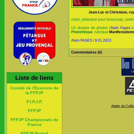
Jean-Luc et Christiane, ro
clubs, pétanque pour beaucoup, cartes 
Un dizaine de photos (
Alain Fages
e
Photothèque
, rubrique
Manifestation
Alain FAGES / 9.01.2023
Commentaires (0)
Liste de liens
Comité de l'Essonne de
la FFPJP
F.I.P.J.P.
Atelier de Coiff
FFPJP
FFPJP Championats de
France
FFPJP Portail