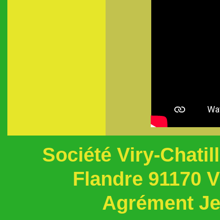
Société Viry-Chati
Flandre 91170 
Agrément Jeu