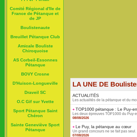
Comité Régional d'Ile de
France de Pétanque et
de JP
Boulistenaute
Breuillet Pétanque Club
Amicale Bouliste
Chiroquoise
AS Corbeil-Essonnes
Pétanque
BOVY Crosne
LA UNE DE Boulist
D'Huison-Longueville
Draveil SC
ACTUALITÉS
Les actualités de la pétanque et du mo
O.C Gif sur Yvette
TOP1000 pétanque : Le Puy-en-
Sport Pétanque Saint
Les deux épreuves TOP1000 du Puy-en-Vela
Chéron
08/08/2026
Sainte Geneviève Sport
Le Puy, la pétanque au cœur
Pétanque
Un grand concours ne se fait pas seul. I
07/08/2026