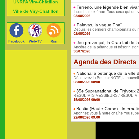
UNRPA Viry-Châtillon
Terreno, une légende bien viva
Ville de Viry-Chatillon
Il semblait exténué. Tous ceux qui ont v
03/08/2026
Palavas, la vague Thaï
Depuis les derniers championnats du mo
02/08/2026
Facebook
Web-TV
Rss
Jeu provençal, la Crau fait de l
Ancêtre de la pétanque et trésor histor
30/07/2026
Agenda des Directs
National à pétanque de la ville 
Découvrez la BoulisteNOTE, la nouvelle
08/08/2026 08:00
35e Supranational de Trévoux 20
RÉSULTATS MESSIEURS / RÉSULTATS DA
15/08/2026 09:00
Bastia (Haute-Corse) : Internat
Abonnez vous à notre chaîne YouTube et 
22/08/2026 09:00