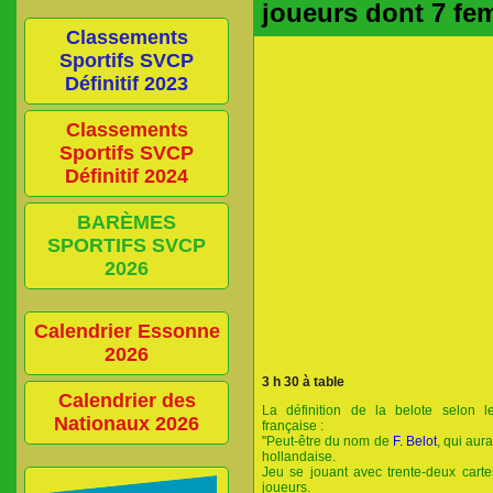
joueurs dont 7 fe
Classements
Sportifs SVCP
Définitif 2023
Classements
Sportifs SVCP
Définitif 2024
BARÈMES
SPORTIFS SVCP
2026
Calendrier Essonne
2026
3 h 30 à table
Calendrier des
La définition de la belote selon l
Nationaux 2026
française :
"Peut-être du nom de
F. Belot
,
qui aura
hollandaise.
Jeu se jouant avec trente-deux cartes
joueurs.