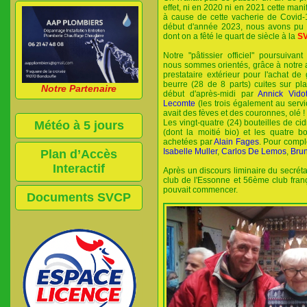
effet, ni en 2020 ni en 2021 cette mani
à cause de cette vacherie de Covid-
début d'année 2023, nous avons pu 
dont on a fêté le quart de siècle à la
S
Notre "pâtissier officiel" poursuiv
nous sommes orientés, grâce à notre
prestataire extérieur pour l'achat de
beurre (28 de 8 parts) cuites sur p
Notre Partenaire
début d'après-midi par
Annick Vido
Lecomte
(les trois également au servic
avait des fèves et des couronnes, olé !
Les vingt-quatre (24) bouteilles de ci
Météo à 5 jours
(dont la moitié bio) et les quatre bo
achetées par
Alain Fages
. Pour compl
Isabelle Muller
,
Carlos De Lemos
,
Bru
Plan d’Accès
Interactif
Après un discours liminaire du secréta
club de l'Essonne et 56ème club franç
pouvait commencer.
Documents SVCP