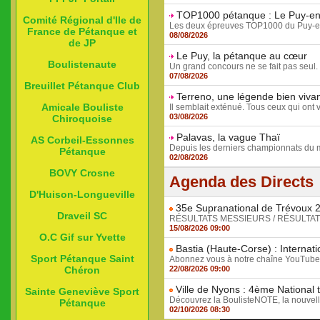
TOP1000 pétanque : Le Puy-en-
Comité Régional d'Ile de
Les deux épreuves TOP1000 du Puy-en-Vela
France de Pétanque et
08/08/2026
de JP
Le Puy, la pétanque au cœur
Boulistenaute
Un grand concours ne se fait pas seul. I
07/08/2026
Breuillet Pétanque Club
Terreno, une légende bien viva
Amicale Bouliste
Il semblait exténué. Tous ceux qui ont v
03/08/2026
Chiroquoise
Palavas, la vague Thaï
AS Corbeil-Essonnes
Depuis les derniers championnats du mo
Pétanque
02/08/2026
BOVY Crosne
Agenda des Directs
D'Huison-Longueville
35e Supranational de Trévoux 20
Draveil SC
RÉSULTATS MESSIEURS / RÉSULTATS DA
15/08/2026 09:00
O.C Gif sur Yvette
Bastia (Haute-Corse) : Internat
Sport Pétanque Saint
Abonnez vous à notre chaîne YouTube et 
22/08/2026 09:00
Chéron
Ville de Nyons : 4ème National 
Sainte Geneviève Sport
Découvrez la BoulisteNOTE, la nouvelle
Pétanque
02/10/2026 08:30