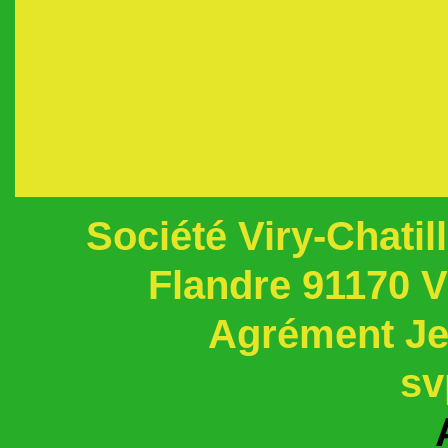
Société Viry-Chati
Flandre 91170 
Agrément Jeu
sv