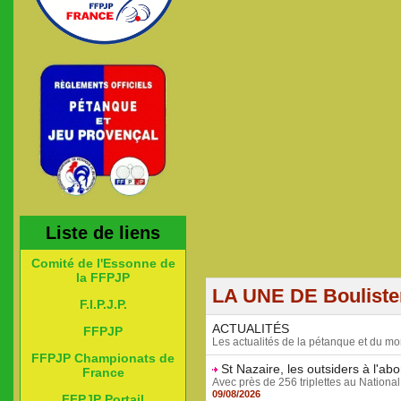
Liste de liens
Comité de l'Essonne de
la FFPJP
LA UNE DE Boulist
F.I.P.J.P.
ACTUALITÉS
FFPJP
Les actualités de la pétanque et du mo
FFPJP Championats de
St Nazaire, les outsiders à l'ab
France
Avec près de 256 triplettes au National
09/08/2026
FFPJP Portail