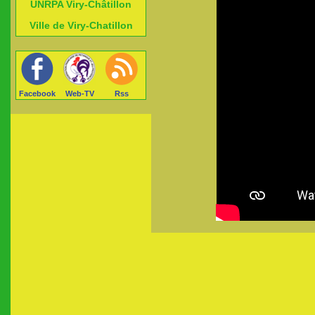
UNRPA Viry-Châtillon
Ville de Viry-Chatillon
Facebook
Web-TV
Rss