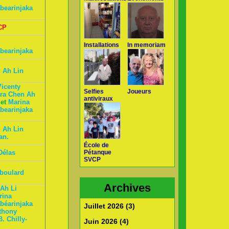
bearinjaka
CP
Installations
In memoriam
bearinjaka
n Ah Lin
Vicenty
Selfies
Joueurs
ara Chen Ah
antiviraux
 et
Marina
bearinjaka
n Ah Lin
an.
École de
Délas
Pétanque
SVCP
aboulard
Archives
 Ah Li
rina
béarinjaka
Juillet 2026 (3)
nthony
. Chilly-
Juin 2026 (4)