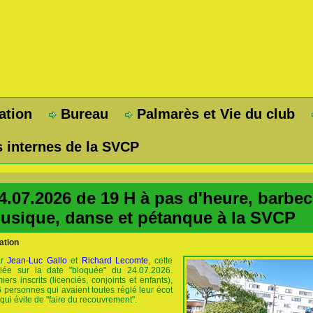
ation
Bureau
Palmarès et Vie du club
 internes de la SVCP
4.07.2026 de 19 H à pas d'heure, barbec
usique, danse et pétanque à la SVCP
ation
r
Jean-Luc Gallo
et
Richard Lecomte
, cette
ulée sur la date "bloquée" du 24.07.2026.
rs inscrits (licenciés, conjoints et enfants),
6 personnes qui avaient toutes réglé leur écot
qui évite de "faire du recouvrement".