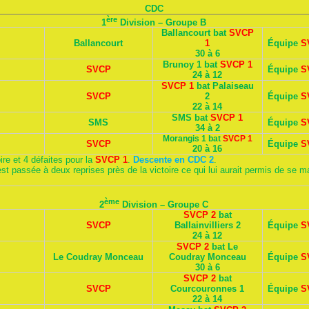
CDC
ère
1
Division – Groupe B
Ballancourt bat
SVCP
Ballancourt
1
Équipe
S
30 à 6
Brunoy 1 bat
SVCP 1
SVCP
Équipe
S
24 à 12
SVCP 1
bat Palaiseau
SVCP
2
Équipe
S
22 à 14
SMS bat
SVCP 1
SMS
Équipe
S
34 à 2
Morangis 1 bat
SVCP 1
SVCP
Équipe
S
20 à 16
ire et 4 défaites pour la
SVCP 1
.
Descente en CDC 2
.
st passée à deux reprises près de la victoire ce qui lui aurait permis de se ma
ème
2
Division – Groupe C
SVCP 2
bat
SVCP
Ballainvilliers 2
Équipe
S
24 à 12
SVCP
2
bat Le
Le Coudray Monceau
Coudray Monceau
Équipe
S
30 à 6
SVCP 2
bat
SVCP
Courcouronnes 1
Équipe
S
22 à 14