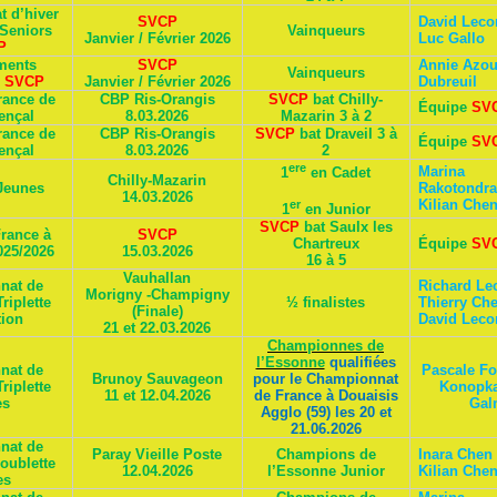
 d’hiver
SVCP
David Leco
 Seniors
Vainqueurs
Janvier / Février 2026
Luc Gallo
P
ments
SVCP
Annie Azoul
Vainqueurs
s
SVCP
Janvier / Février 2026
Dubreuil
rance de
CBP Ris-Orangis
SVCP
bat Chilly-
Équipe
SV
ençal
8.03.2026
Mazarin 3 à 2
rance de
CBP Ris-Orangis
SVCP
bat Draveil 3 à
Équipe
SV
ençal
8.03.2026
2
ere
Marina
1
en Cadet
Chilly-Mazarin
Jeunes
Rakotondra
14.03.2026
Kilian Che
er
1
en Junior
SVCP
bat Saulx les
rance à
SVCP
Chartreux
Équipe
SV
025/2026
15.03.2026
16 à 5
Vauhallan
nat de
Richard Le
Morigny -Champigny
riplette
½ finalistes
Thierry Che
(Finale)
ion
David Leco
21 et 22.03.2026
Championnes de
l’Essonne
qualifiées
nat de
Pascale Fo
Brunoy Sauvageon
pour le Championnat
riplette
Konopka
11 et 12.04.2026
de France à Douaisis
es
Gal
Agglo (59) les 20 et
21.06.2026
nat de
Paray Vieille Poste
Champions de
Inara Chen
oublette
12.04.2026
l’Essonne Junior
Kilian Che
es