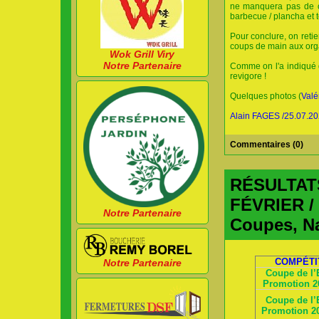
ne manquera pas de 
barbecue / plancha et t
Pour conclure, on retie
coups de main aux orga
Wok Grill Viry
Notre Partenaire
Comme on l'a indiqué da
revigore !
Quelques photos (
Valé
Alain FAGES /25.07.2
Commentaires (0)
RÉSULTATS
FÉVRIER / 
Notre Partenaire
Coupes, Na
COMPÉTI
Notre Partenaire
Coupe de l
Promotion 2
Coupe de l
Promotion 20