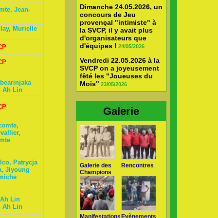
Dimanche 24.05.2026, un
mte, Jean-
concours de Jeu
provençal "intimiste" à
ay, Murielle
la SVCP, il y avait plus
d'organisateurs que
d'équipes !
CP
24/05/2026
Vendredi 22.05.2026 à la
CP
SVCP on a joyeusement
fêté les "Joueuses du
bearinjaka
Mois"
23/05/2026
n Ah Lin
CP
Galerie
comte,
vallier,
mte
lco, Patrycja
Galerie des
Rencontres
, Jiyoung
Champions
miche
 Ah Lin
n Ah Lin
Manifestations
Evènements