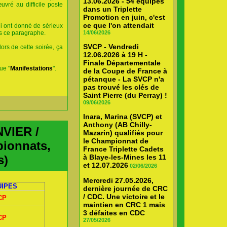
13.06.2026 - 54 équipes
uvré au difficile poste
dans un Triplette
Promotion en juin, c'est
ce que l'on attendait
qui ont donné de sérieux
ns ce paragraphe.
14/06/2026
SVCP - Vendredi
lors de cette soirée, ça
12.06.2026 à 19 H -
Finale Départementale
ue "
Manifestations
".
de la Coupe de France à
pétanque - La SVCP n'a
pas trouvé les clés de
Saint Pierre (du Perray) !
09/06/2026
Inara, Marina (SVCP) et
Anthony (AB Chilly-
VIER /
Mazarin) qualifiés pour
le Championnat de
pionnats,
France Triplette Cadets
s)
à Blaye-les-Mines les 11
et 12.07.2026
02/06/2026
Mercredi 27.05.2026,
UIPES
dernière journée de CRC
/ CDC. Une victoire et le
CP
maintien en CRC 1 mais
3 défaites en CDC
CP
27/05/2026