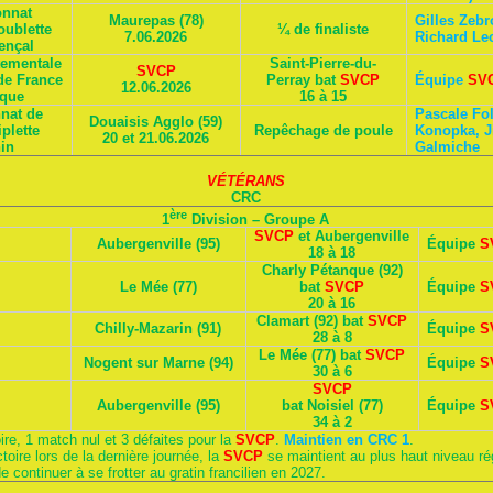
nnat
Maurepas (78)
Gilles Zebr
oublette
¼ de finaliste
7.06.2026
Richard Le
ençal
tementale
Saint-Pierre-du-
SVCP
de France
Perray bat
SVCP
Équipe
SV
12.06.2026
nque
16 à 15
nat de
Pascale Fol
Douaisis Agglo (59)
plette
Repêchage de poule
Konopka, J
20 et 21.06.2026
in
Galmiche
VÉTÉRANS
CRC
ère
1
Division – Groupe A
SVCP
et Aubergenville
Aubergenville (95)
Équipe
S
18 à 18
Charly Pétanque (92)
Le Mée (77)
bat
SVCP
Équipe
S
20 à 16
Clamart (92) bat
SVCP
Chilly-Mazarin (91)
Équipe
S
28 à 8
Le Mée (77) bat
SVCP
Nogent sur Marne (94)
Équipe
S
30 à 6
SVCP
Aubergenville (95)
bat Noisiel (77)
Équipe
S
34 à 2
oire, 1 match nul et 3 défaites pour la
SVCP
.
Maintien en CRC 1
.
toire lors de la dernière journée, la
SVCP
se maintient au plus haut niveau ré
e continuer à se frotter au gratin francilien en 2027.