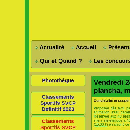
Actualité
Accueil
Présent
Qui et Quand ?
Les concours
Photothèque
Vendredi 2
plancha, m
Classements
Convivialité et coopér
Sportifs SVCP
Définitif 2023
Proposée dès avril pa
animation s'est déro
Réservée aux 40 premie
Classements
elle a été étendue à 4
(
15,00 €
) en amont, ce 
Sportifs SVCP