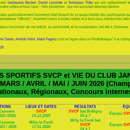
citer
Guillaume Becker
,
David Lecomte
et
Tommaso Tritta
qui ont vaillamment œ
outes celles et tous ceux – très nombreux - qui ont accompli diverses tâches.
ndra particulièrement l'excellent état d'esprit de la quasi-totalité des participants 
nisateurs "officiels". Vraiment merci à toutes celles et à tous ceux mentionnés da
ns l'accroche de cet article, la convivialité et la coopération ont été à l'honneur 
rie Santo
,
Annick Vidot
,
Alain Fages
) sont en ligne dans la Photothèque" à la rubriq
026
 SPORTIFS SVCP et VIE DU CLUB JAN
MARS / AVRIL / MAI / JUIN 2026 (Cham
tionaux, Régionaux, Concours interne
TIONS
LIEUX ET DATES
RÉSULTATS
ÉQ
’Essonne
SVCP
SVCP
bat Brétigny
Équipe
SV
025 /2026
14.12.2025
24 à 7
Milly la Forêt bat
’Essonne
Milly la Forêt
SVCP
Équipe
SV
25 / 2026
17.01.2026
24 à 7