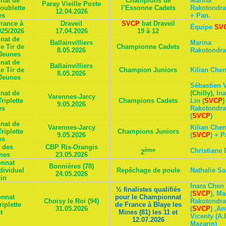
nat de
Champions de
Marina
Paray Vieille Poste
oublette
l’Essonne Cadets
Rakotondra
12.04.2026
es
+ Pan.
rance à
Draveil
SVCP
bat Draveil
Équipe
SV
025/2026
17.04.2026
19 à 12
nat de
Ballainvilliers
Marina
e Tir de
Championne Cadets
8.05.2026
Rakotondra
 Jeunes
nat de
Ballainvilliers
e Tir de
Champion Juniors
Kilian Che
8.05.2026
 Jeunes
Sébastien 
nat de
(Chilly),
In
Varennes-Jarcy
riplette
Champions Cadets
Lin
(
SVCP
)
9.05.2026
es
Rakotondra
(
SVCP
)
nat de
Varennes-Jarcy
Kilian Che
riplette
Champions Juniors
9.05.2026
(
SVCP
) + P
es
 des
CBP Ris-Orangis
ème
Christiane 
2
nes
23.05.2026
nnat
Bonnières (78)
dividuel
Repêchage de poule
Nathalie S
24.05.2026
in
Inara Chen
½ finalistes qualifiés
(
SVCP
), Ma
nnat
pour le Championnat
Choisy le Roi (94)
Rakotondra
iplette
de France à Blaye les
31.05.2026
(
SVCP
) ,A
t
Mines (81) les 11 et
Vicenty (A.B
12.07.2026
Mazarin)