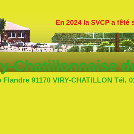
En 2024 la SVCP a fêté
ry-Chatillonnaise 
e Flandre 91170 VIRY-CHATILLON Tél. 01