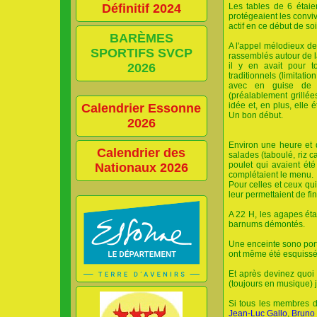
Définitif 2024
Les tables de 6 étaie
protégeaient les convi
actif en ce début de soi
BARÈMES
A l'appel mélodieux de
SPORTIFS SVCP
rassemblés autour de l
2026
il y en avait pour to
traditionnels (limitati
avec en guise de 
(préalablement grillé
idée et, en plus, elle 
Calendrier Essonne
Un bon début.
2026
Environ une heure et d
Calendrier des
salades (taboulé, riz c
poulet qui avaient ét
Nationaux 2026
complétaient le menu.
Pour celles et ceux qu
leur permettaient de f
A 22 H, les agapes éta
barnums démontés.
Une enceinte sono por
ont même été esquissé
Et après devinez quoi
(toujours en musique) j
Si tous les membres d
Jean-Luc Gallo
,
Bruno