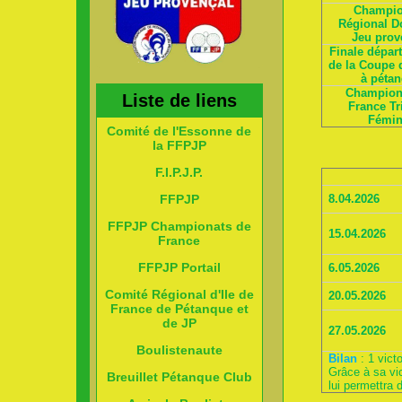
Champio
Régional D
Jeu prov
Finale dépar
de la Coupe 
à péta
Champion
Liste de liens
France Tri
Fémin
Comité de l'Essonne de
la FFPJP
F.I.P.J.P.
8.04.2026
FFPJP
FFPJP Championats de
15.04.2026
France
FFPJP Portail
6.05.2026
Comité Régional d'Ile de
20.05.2026
France de Pétanque et
de JP
27.05.2026
Boulistenaute
Bilan
: 1 vict
Grâce à sa vic
Breuillet Pétanque Club
lui permettra d