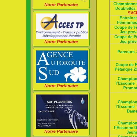
Championnat
Notre Partenaire
Doublettes
SVC
Entraine
Féminine
Coupe de F
Jeu prov
Coupe de F
Notre Partenaire
Jeu prov
Parcours 
Coupe de F
Pétanque 2
Champion
l’Essonne T
Notre Partenaire
Promot
Champion
l’Essonne T
Dam
Champion
l’Essonne D
Notre Partenaire
Jeun