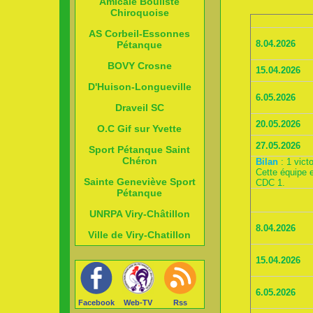
Amicale Bouliste
Chiroquoise
AS Corbeil-Essonnes
8.04.2026
Pétanque
BOVY Crosne
15.04.2026
D'Huison-Longueville
6.05.2026
Draveil SC
20.05.2026
O.C Gif sur Yvette
27.05.2026
Sport Pétanque Saint
Chéron
Bilan
: 1 victo
Cette équipe e
Sainte Geneviève Sport
CDC 1.
Pétanque
UNRPA Viry-Châtillon
8.04.2026
Ville de Viry-Chatillon
15.04.2026
6.05.2026
Facebook
Web-TV
Rss