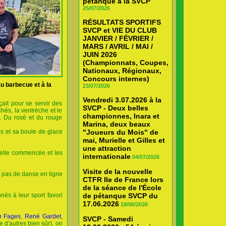
pétanque à la SVCP
25/07/2026
RÉSULTATS SPORTIFS
SVCP et VIE DU CLUB
JANVIER / FÉVRIER /
MARS / AVRIL / MAI /
JUIN 2026
(Championnats, Coupes,
Nationaux, Régionaux,
Concours internes)
 barbecue et à la
23/07/2026
Vendredi 3.07.2026 à la
ait pour se servir des
SVCP - Deux belles
hés, la ventrèche et le
championnes, Inara et
. Du rosé et du rouge
Marina, deux beaux
s et sa boule de glace
"Joueurs du Mois" de
mai, Murielle et Gilles et
une attraction
sselle commencée et les
internationale
04/07/2026
Visite de la nouvelle
s pas de danse en ligne
CTFR Ile de France lors
de la séance de l'École
és à leur sport favori
de pétanque SVCP du
17.06.2026
18/06/2026
n Fages
,
René Gardet
,
SVCP - Samedi
ue d'autres bien sûr), on