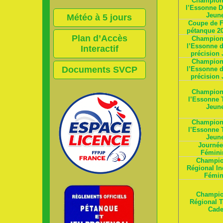
Champion
l’Essonne D
Jeun
Météo à 5 jours
Coupe de F
pétanque 2
Plan d’Accès
Champion
l’Essonne d
Interactif
précision
Champion
Documents SVCP
l’Essonne d
précision
Champion
l’Essonne T
Jeun
Champion
l’Essonne T
Jeun
Journée
Fémini
Champio
Régional In
Fémin
Champio
Régional Tr
Cade