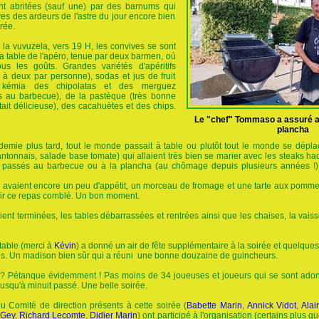
nt abritées (sauf une) par des barnums qui
ves des ardeurs de l'astre du jour encore bien
rée.
 la vuvuzela, vers 19 H, les convives se sont
a table de l'apéro, tenue par deux barmen, où
us les goûts. Grandes variétés d'apéritifs
on à deux par personne), sodas et jus de fruit
kémia des chipolatas et des merguez
es au barbecue), de la pastèque (très bonne
était délicieuse), des cacahuètes et des chips.
Le "chef" Tommaso a assuré au
plancha
emie plus tard, tout le monde passait à table ou plutôt tout le monde se déplaç
antonnais, salade base tomate) qui allaient très bien se marier avec les steaks hac
é passés au barbecue ou à la plancha (au chômage depuis plusieurs années !)
i avaient encore un peu d'appétit, un morceau de fromage et une tarte aux pomme
inir ce repas comblé. Un bon moment.
ient terminées, les tables débarrassées et rentrées ainsi que les chaises, la vai
table (merci à
Kévin
) a donné un air de fête supplémentaire à la soirée et quelque
s. Un madison bien sûr qui a réuni une bonne douzaine de guincheurs.
 ? Pétanque évidemment ! Pas moins de 34 joueuses et joueurs qui se sont adonn
usqu'à minuit passé. Une belle soirée.
u Comité de direction présents à cette soirée (
Babette Marin
,
Annick Vidot
,
Alai
 Gey
,
Richard Lecomte
,
Didier Marin
) ont participé à l'organisation (certains plus q