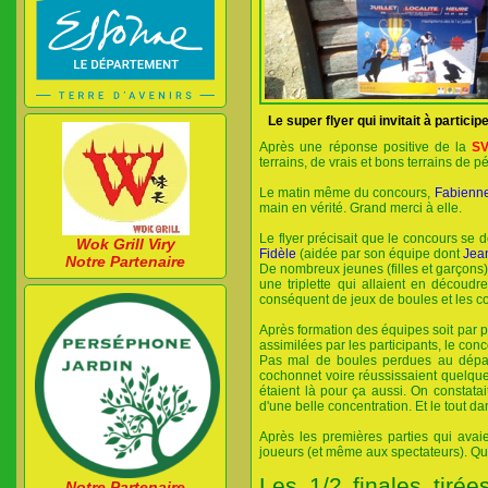
Le super flyer qui invitait à partici
Après une réponse positive de la
S
terrains, de vrais et bons terrains de p
Le matin même du concours,
Fabienn
main en vérité. Grand merci à elle.
Le flyer précisait que le concours se dé
Wok Grill Viry
Fidèle
(aidée par son équipe dont
Jea
Notre Partenaire
De nombreux jeunes (filles et garçons) 
une triplette qui allaient en découd
conséquent de jeux de boules et les co
Après formation des équipes soit par par
assimilées par les participants, le con
Pas mal de boules perdues au dépar
cochonnet voire réussissaient quelques
étaient là pour ça aussi. On constata
d'une belle concentration. Et le tout d
Après les premières parties qui avai
joueurs (et même aux spectateurs). Qu
Les 1/2 finales tirée
Notre Partenaire