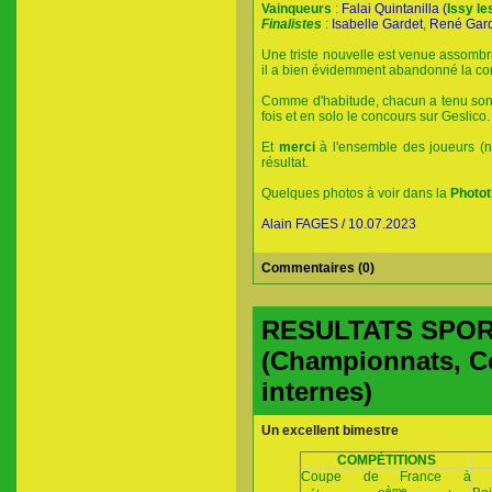
Vainqueurs
:
Falai Quintanilla (
Issy l
Finalistes
:
Isabelle Gardet
,
René Gar
Une triste nouvelle est venue assombri
il a bien évidemment abandonné la com
Comme d'habitude, chacun a tenu son 
fois et en solo le concours sur Geslico
Et
merci
à l'ensemble des joueurs 
résultat.
Quelques photos à voir dans la
Photo
Alain FAGES / 10.07.2023
Commentaires (0)
RESULTATS SPORT
(Championnats, C
internes)
Un excellent bimestre
COMPÉTITIONS
Coupe de France à
ème