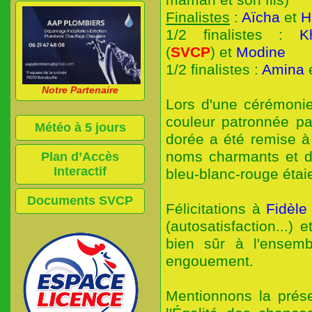
maman et son fils)
Finalistes
:
Aïcha
et
H
1/2 finalistes :
K
(
SVCP
) et
Modine
1/2 finalistes :
Amina
Notre Partenaire
Lors d'une cérémoni
couleur patronnée p
Météo à 5 jours
dorée a été remise 
noms charmants et 
Plan d’Accès
Interactif
bleu-blanc-rouge étaie
Documents SVCP
Félicitations à
Fidèl
(autosatisfaction...) 
bien sûr à l'ensemb
engouement.
Mentionnons la pr