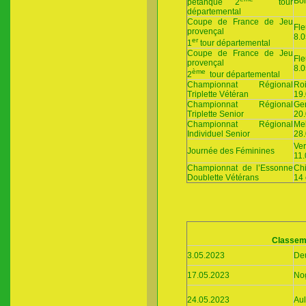
Boi
pétanque 2
tour
départemental
Coupe de France de Jeu
Fle
provençal
8.0
er
1
tour départemental
Coupe de France de Jeu
Fle
provençal
8.0
ème
2
tour départemental
Championnat Régional
Roi
Triplette Vétéran
19
Championnat Régional
Gen
Triplette Senior
20
Championnat Régional
Me
Individuel Senior
28
Ver
Journée des Féminines
11
Championnat de l’Essonne
Chi
Doublette Vétérans
14 
Classeme
3.05.2023
Deu
17.05.2023
Nog
24.05.2023
Aul