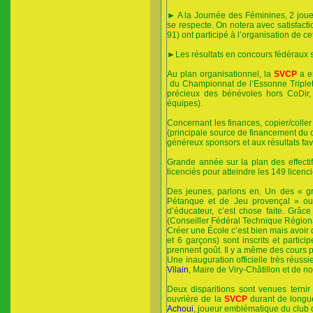
► A la Journée des Féminines, 2 joue
se respecte. On notera avec satisfacti
91) ont participé à l’organisation de 
►Les résultats en concours fédéraux s
Au plan organisationnel, la
SVCP
a e
du Championnat de l’Essonne Triplette
précieux des bénévoles hors CoDir, 
équipes).
Concernant les finances, copier/coller
(principale source de financement du c
généreux sponsors et aux résultats fav
Grande année sur la plan des effecti
licenciés pour atteindre les 149 licen
Des jeunes, parlons en. Un des « gr
Pétanque et de Jeu provençal » ou
d’éducateur, c’est chose faite. Grâ
(Conseiller Fédéral Technique Régional
Créer une École c’est bien mais avoir d
et 6 garçons) sont inscrits et partic
prennent goût. Il y a même des cours p
Une inauguration officielle très réuss
Vilain
, Maire de Viry-Châtillon et de no
Deux disparitions sont venues ternir
ouvrière de la
SVCP
durant de long
Achoui
, joueur emblématique du club