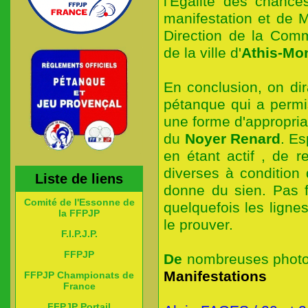
l'Égalité des chance
manifestation et de 
Direction de la Comm
de la ville d'
Athis-Mo
En conclusion, on di
pétanque qui a permi
une forme d'appropriat
du
Noyer Renard
. Es
en étant actif , de 
diverses à condition
Liste de liens
donne du sien. Pas f
Comité de l'Essonne de
quelquefois les lignes
la FFPJP
le prouver.
F.I.P.J.P.
FFPJP
De
nombreuses photo
Manifestations
FFPJP Championats de
France
FFPJP Portail