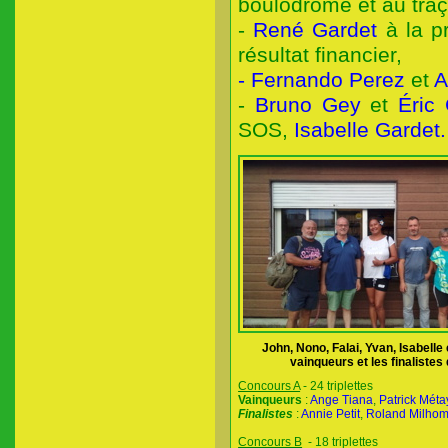
boulodrome et au tra
-
René Gardet
à la p
résultat financier,
- Fernando Perez
et
A
-
Bruno Gey
et
Éric 
SOS,
Isabelle Gardet.
John, Nono, Falai, Yvan, Isabelle 
vainqueurs et les finalistes
Concours A
- 24 triplettes
Vainqueurs
:
Ange Tiana
,
Patrick Méta
Finalistes
:
Annie Petit
,
Roland Milho
Concours B
- 18 triplettes