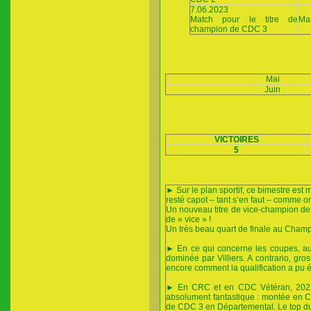
7.06.2023
Match pour le titre de
Ma
champion de CDC 3
Mai
Juin
VICTOIRES
5
► Sur le plan sportif, ce bimestre est
resté capot – tant s’en faut – comme on 
Un nouveau titre de vice-champion de l
de « vice » !
Un très beau quart de finale au Champ
► En ce qui concerne les coupes, a
dominée par Villiers. A contrario, g
encore comment la qualification a pu 
► En CRC et en CDC Vétéran, 2022 a
absolument fantastique : montée en
de CDC 3 en Départemental. Le top du