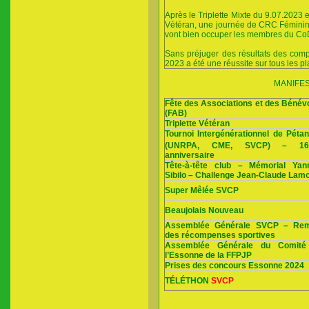
Après le Triplette Mixte du 9.07.2023 e
Vétéran, une journée de CRC Fémini
vont bien occuper les membres du CoDir
Sans préjuger des résultats des comp
2023 a été une réussite sur tous les p
MANIFES
Fête des Associations et des Bénév
(FAB)
Triplette Vétéran
Tournoi Intergénérationnel de Péta
(UNRPA, CME, SVCP) – 1
anniversaire
Tête-à-tête club – Mémorial Yan
Sibilo – Challenge Jean-Claude Lam
Super Mêlée SVCP
Beaujolais Nouveau
Assemblée Générale SVCP – Rem
des récompenses sportives
Assemblée Générale du Comité
l’Essonne de la FFPJP
Prises des concours Essonne 2024
TÉLÉTHON
SVCP