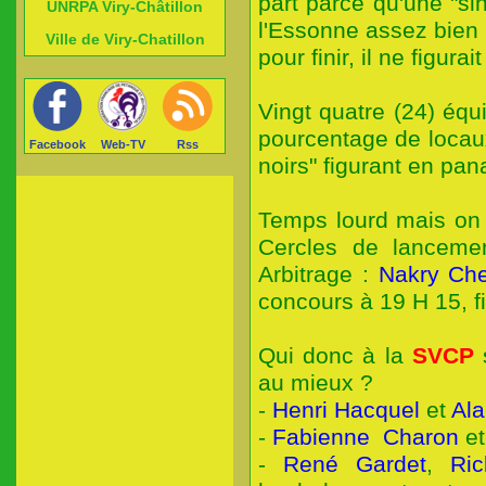
part parce qu'une "si
UNRPA Viry-Châtillon
l'Essonne assez bien 
Ville de Viry-Chatillon
pour finir, il ne figura
Vingt quatre (24) équ
pourcentage de locau
Facebook
Web-TV
Rss
noirs" figurant en pa
Temps lourd mais on 
Cercles de lancemen
Arbitrage :
Nakry Ch
concours à 19 H 15, 
Qui donc à la
SVCP
au mieux ?
-
Henri Hacquel
et
Ala
-
Fabienne Charon
e
-
René Gardet
,
Ri