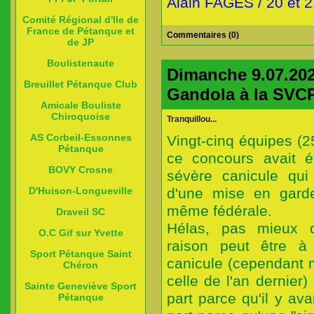
Alain FAGES / 20 et 
Comité Régional d'Ile de
France de Pétanque et
Commentaires (0)
de JP
Boulistenaute
Dimanche 9.07.2023
Breuillet Pétanque Club
Gandola à la SVCP,
Amicale Bouliste
Chiroquoise
Tranquillou...
AS Corbeil-Essonnes
Vingt-cinq équipes (25
Pétanque
ce concours avait é
BOVY Crosne
sévère canicule qui a
d'une mise en garde
D'Huison-Longueville
même fédérale.
Draveil SC
Hélas, pas mieux 
O.C Gif sur Yvette
raison peut être 
Sport Pétanque Saint
canicule (cependant 
Chéron
celle de l'an dernier
Sainte Geneviève Sport
part parce qu'il y av
Pétanque